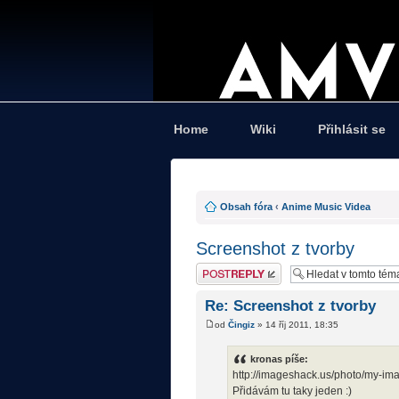
Home
Wiki
Přihlásit se
Obsah fóra
‹
Anime Music Videa
Screenshot z tvorby
Odeslat odpověď
Re: Screenshot z tvorby
od
Čingiz
» 14 říj 2011, 18:35
kronas píše:
http://imageshack.us/photo/my-im
Přidávám tu taky jeden :)