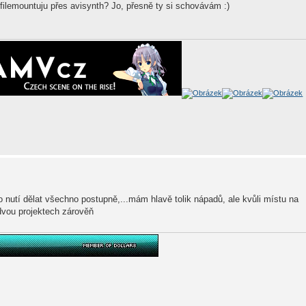
 filemountuju přes avisynth? Jo, přesně ty si schovávám :)
 nutí dělat všechno postupně,...mám hlavě tolik nápadů, ale kvůli místu na
dvou projektech zárověň