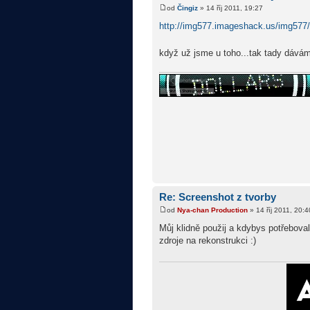
od
Čingiz
» 14 říj 2011, 19:27
http://img577.imageshack.us/img577
když už jsme u toho...tak tady dávám
Re: Screenshot z tvorby
od
Nya-chan Production
» 14 říj 2011, 20:4
Můj klidně použij a kdybys potřeboval
zdroje na rekonstrukci :)