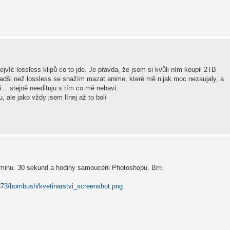
víc lossless klipů co to jde. Je pravda, že jsem si kvůli ním koupil 2TB
le radši než lossless se snažím mazat anime, které mě nijak moc nezaujaly, a
í... stejně needituju s tím co mě nebaví.
, ale jako vždy jsem línej až to bolí
aminu. 30 sekund a hodiny samouceni Photoshopu. Brrr.
373/bombush/kvetinarstvi_screenshot.png