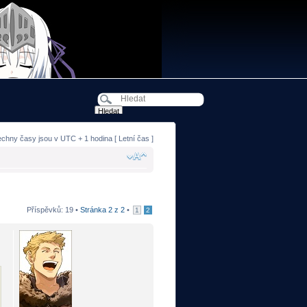
echny časy jsou v UTC + 1 hodina [ Letní čas ]
Příspěvků: 19 •
Stránka
2
z
2
•
1
2