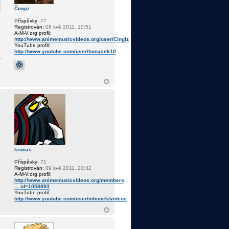
Čingiz
Příspěvky:
77
Registrován:
08 kvě 2011, 10:51
A-M-V.org profil:
http://www.animemusicvideos.org/user/Cingiz
YouTube profil:
http://www.youtube.com/user/tomasek10
kronas
Příspěvky:
71
Registrován:
09 kvě 2011, 20:32
A-M-V.org profil:
http://www.animemusicvideos.org/members
... id=1058893
YouTube profil:
http://www.youtube.com/user/mhunek/videos