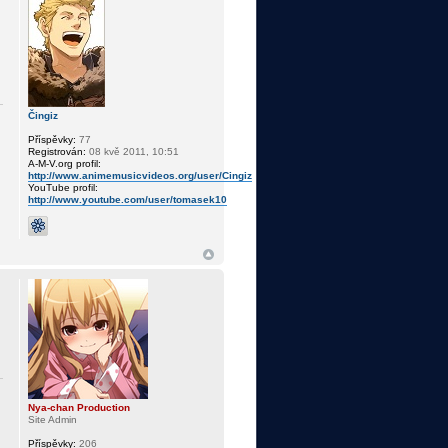
Čingiz
Příspěvky:
77
Registrován:
08 kvě 2011, 10:51
A-M-V.org profil:
http://www.animemusicvideos.org/user/Cingiz
YouTube profil:
http://www.youtube.com/user/tomasek10
Nya-chan Production
Site Admin
Příspěvky:
206