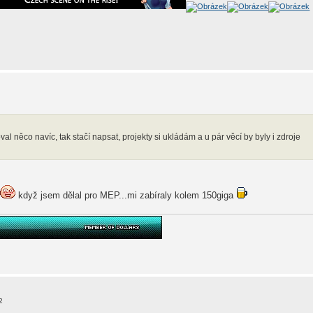
al něco navíc, tak stačí napsat, projekty si ukládám a u pár věcí by byly i zdroje
když jsem dělal pro MEP...mi zabíraly kolem 150giga
2