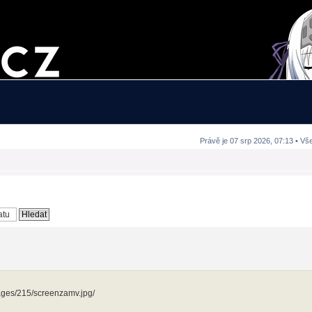
Právě je 07 srp 2026, 07:13 • Vš
ages/215/screenzamv.jpg/