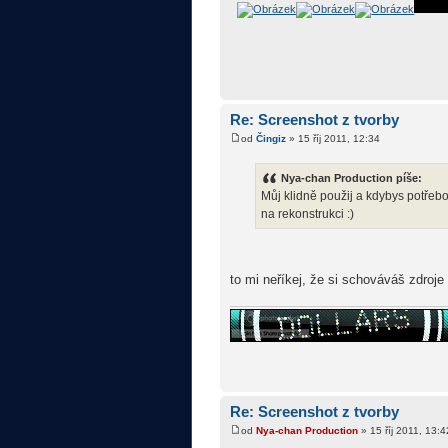
Re: Screenshot z tvorby
od
Čingiz
» 15 říj 2011, 12:34
Nya-chan Production píše:
Můj klidně použij a kdybys potřebov
na rekonstrukci :)
to mi neříkej, že si schováváš zdroje
Re: Screenshot z tvorby
od
Nya-chan Production
» 15 říj 2011, 13:4