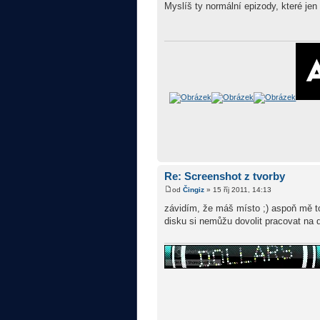
Myslíš ty normální epizody, které jen
Re: Screenshot z tvorby
od
Čingiz
» 15 říj 2011, 14:13
závidím, že máš místo ;) aspoň mě to
disku si nemůžu dovolit pracovat na 