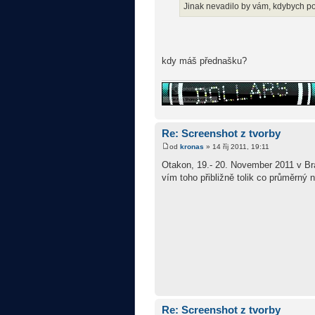
Jinak nevadilo by vám, kdybych po
kdy máš přednašku?
Re: Screenshot z tvorby
od
kronas
» 14 říj 2011, 19:11
Otakon, 19.- 20. November 2011 v Bra
vím toho přibližně tolik co průměrný 
Re: Screenshot z tvorby