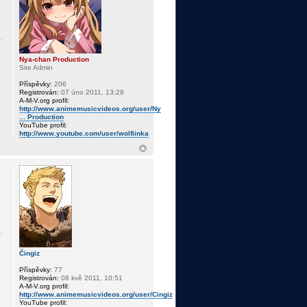
Nya-chan Production
Site Admin
Příspěvky:
206
Registrován:
07 úno 2011, 13:28
A-M-V.org profil:
http://www.animemusicvideos.org/user/Ny
... Production
YouTube profil:
http://www.youtube.com/user/wolfiinka
Čingiz
Příspěvky:
77
Registrován:
08 kvě 2011, 10:51
A-M-V.org profil:
http://www.animemusicvideos.org/user/Cingiz
YouTube profil: