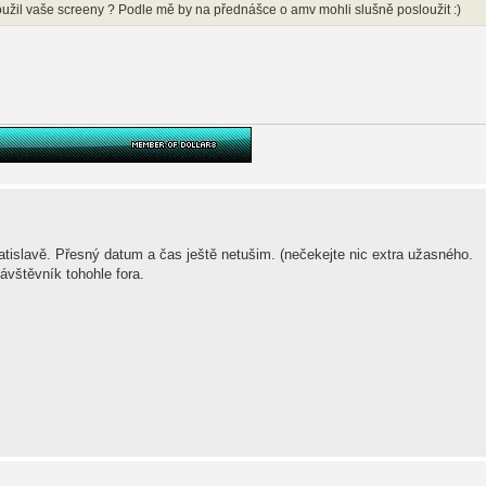
užil vaše screeny ? Podle mě by na přednášce o amv mohli slušně posloužit :)
tislavě. Přesný datum a čas ještě netušim. (nečekejte nic extra užasného.
návštěvník tohohle fora.