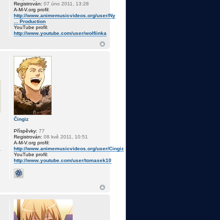
Registrován:
07 úno 2011, 13:28
A-M-V.org profil:
http://www.animemusicvideos.org/user/Ny
... Production
YouTube profil:
http://www.youtube.com/user/wolfiinka
Čingiz
Příspěvky:
77
Registrován:
08 kvě 2011, 10:51
A-M-V.org profil:
http://www.animemusicvideos.org/user/Cingiz
YouTube profil:
http://www.youtube.com/user/tomasek10