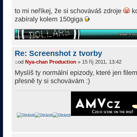
to mi neříkej, že si schováváš zdroje
kd
zabíraly kolem 150giga
Re: Screenshot z tvorby
od
Nya-chan Production
» 15 říj 2011, 13:42
Myslíš ty normální epizody, které jen file
přesně ty si schovávám :)