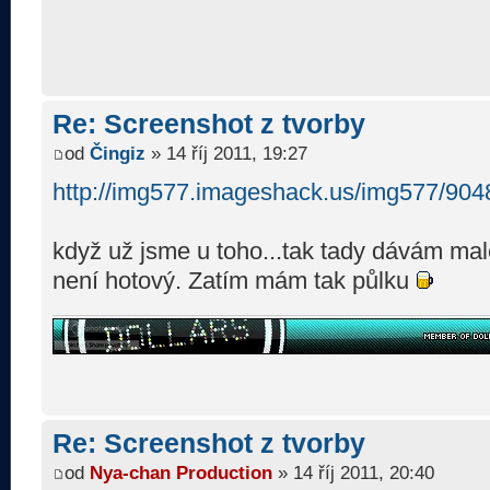
Re: Screenshot z tvorby
od
Čingiz
» 14 říj 2011, 19:27
http://img577.imageshack.us/img577/904
když už jsme u toho...tak tady dávám malej
není hotový. Zatím mám tak půlku
Re: Screenshot z tvorby
od
Nya-chan Production
» 14 říj 2011, 20:40