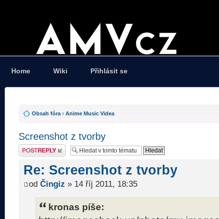
Home
Wiki
Přihlásit se
Obsah fóra
‹
Anime Music Videa
Screenshot z tvorby
Odeslat odpověď
Re: Screenshot z tvorby
od
Čingiz
» 14 říj 2011, 18:35
kronas píše: