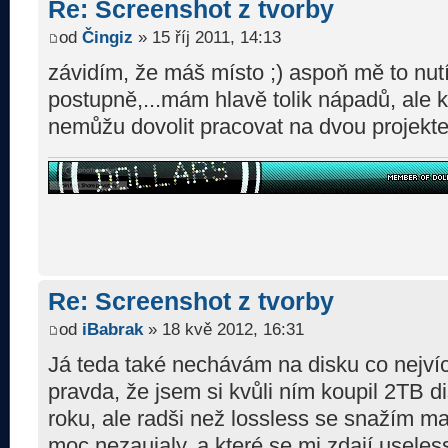
Re: Screenshot z tvorby
od
Čingiz
» 15 říj 2011, 14:13
závidím, že máš místo ;) aspoň mě to nut
postupně,...mám hlavě tolik nápadů, ale k
nemůžu dovolit pracovat na dvou projekt
Re: Screenshot z tvorby
od
iBabrak
» 18 kvě 2012, 16:31
Já teda také nechávám na disku co nejvíc 
pravda, že jsem si kvůli ním koupil 2TB dis
roku, ale radši než lossless se snažím ma
moc nezaujaly, a které se mi zdají useless