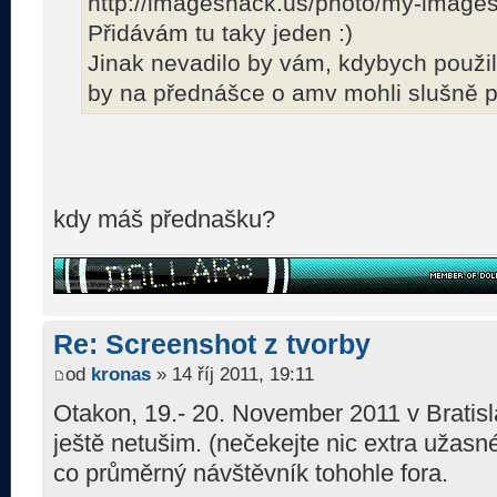
http://imageshack.us/photo/my-image
Přidávám tu taky jeden :)
Jinak nevadilo by vám, kdybych použi
by na přednášce o amv mohli slušně po
kdy máš přednašku?
Re: Screenshot z tvorby
od
kronas
» 14 říj 2011, 19:11
Otakon, 19.- 20. November 2011 v Bratis
ještě netušim. (nečekejte nic extra užasné
co průměrný návštěvník tohohle fora.