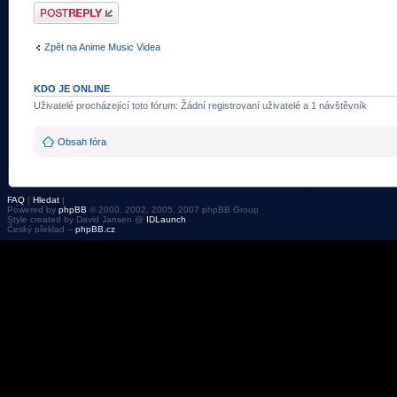
Odeslat odpověď
Zpět na Anime Music Videa
KDO JE ONLINE
Uživatelé procházející toto fórum: Žádní registrovaní uživatelé a 1 návštěvník
Obsah fóra
FAQ
|
Hledat
|
Powered by
phpBB
© 2000, 2002, 2005, 2007 phpBB Group
Style created by David Jansen @
IDLaunch
Český překlad –
phpBB.cz