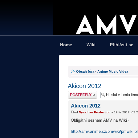
Home
Wiki
Přihlásit se
Obsah fóra
‹
Anime Music Videa
Akicon 2012
Odeslat odpověď
Akicon 2012
od
Nya-chan Production
» 19 lis 2012, 02:
Obligátní seznam AMV na WIki~
http://amv.anime.cz/pmwiki/pmwik