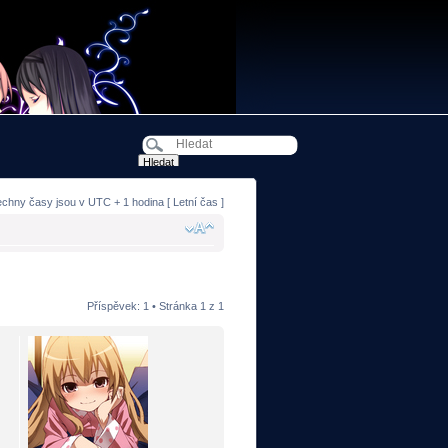
echny časy jsou v UTC + 1 hodina [ Letní čas ]
Příspěvek: 1 • Stránka
1
z
1