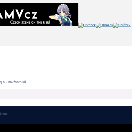
t]
a 2 návštevníků
Group