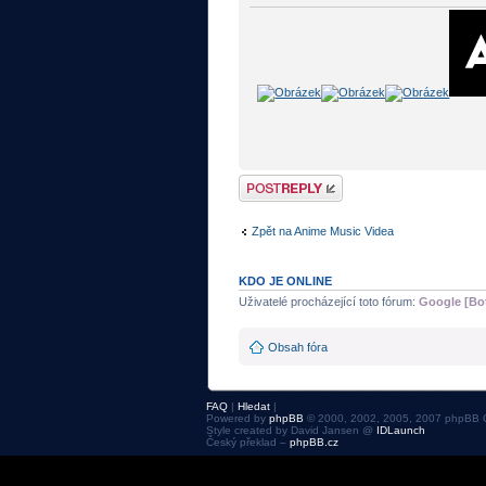
Odeslat odpověď
Zpět na Anime Music Videa
KDO JE ONLINE
Uživatelé procházející toto fórum:
Google [Bo
Obsah fóra
FAQ
|
Hledat
|
Powered by
phpBB
© 2000, 2002, 2005, 2007 phpBB 
Style created by David Jansen @
IDLaunch
Český překlad –
phpBB.cz