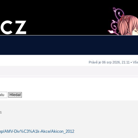
Právě je 06 srp 2026, 21:11 • Vš
21
i.php/AMV-Div%C3%A1k-Akce/Akicon_2012