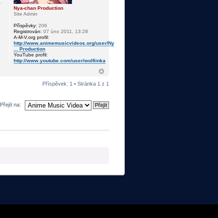
Nya-chan Production
Site Admin
Příspěvky:
206
Registrován:
07 úno 2011, 13:28
A-M-V.org profil:
http://www.animemusicvideos.org/user/Ny
... Production
YouTube profil:
http://www.youtube.com/user/wolfiinka
Příspěvek: 1 • Stránka
1
z
1
Přejít na: