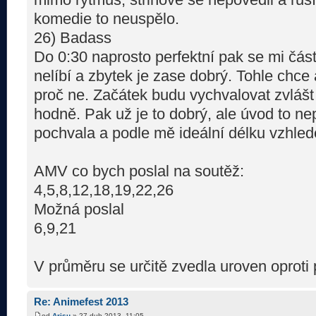
komedie to neuspělo.
26) Badass
Do 0:30 naprosto perfektní pak se mi čás
nelíbí a zbytek je zase dobrý. Tohle chce 
proč ne. Začátek budu vychvalovat zvlášt t
hodně. Pak už je to dobrý, ale úvod to n
pochvala a podle mě ideální délku vzhle
AMV co bych poslal na soutěž:
4,5,8,12,18,19,22,26
Možná poslal
6,9,21
V průměru se určitě zvedla uroven oproti
Re: Animefest 2013
od
Arisu
» 27 dub 2013, 11:05