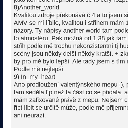
8)Another_world
Kvalitou zdroje překonává č 4 a to jsem s
AMV se mi líbilo, kvalitou i střihem mám
názory. Ty nápisy another world tam podl
to atmosféru. Pak možná od 1:38 jak tam z
střih podle mě trochu nekonzistentní tj h
scény jsou někdy delší někdy kratší. + zk
by pro mě bylo lepší. Ale tady jsem s tí
Podle mě nejlepší.
9) In_my_heart
Ano prodloužení valentýnského mepu :), 
tam seděla líp než ta část co se přidala, 
mám zafixované právě z mepu. Nejsem cí
říct líbit se určitě může, podle mě přije
ani neurazí.