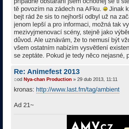
případné obstarání jsem ochotnej se ti š
tě povozím na zádech na AFku.
Jinak k
bejt rád že sis to nejhorší odbyl už na za
jenom lepší a pro informaci, možná tak v
mezivyjmenovací scény, stejně jako výběr
důvod. Ale uznávám, že to nemusí být vžd
všem ostatním nabízím vysvětlení existe
se zeptáte. Pokud je tedy něco nejasné, p
Re: Animefest 2013
od
Nya-chan Production
» 29 dub 2013, 11:11
kronas:
http://www.last.fm/tag/ambient
Ad 21~