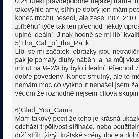
0:24 utekl pravděpdobně nějakej frame, d
takovýhle amv, střih je dobrý jen mám poc
konec trochu nesedí, ale zase 1:07, 2:10,
„přběhu“ týče tak ten přechod někdy upro
uplně ideální. Jinak hodně se mi líbí kva
5)The_Call_of_the_Pack
Líbí se mi začátek, obrázky jsou netradič
pak je pomalý dluhý náběh, a na můj vkus 
minut na ½-2/3 by bylo ideální. Přechod 
dobře povedený. Konec smutný, ale to mě 
nemám moc co vytknout nenašel jsem žád
vědom že rozhodně nejsem cílová skupi
6)Glad_You_Came
Mám takový pocit že toho je krásná ukázk
odchází trpělivost střihače, nebo použite
drží střih „živý“ krátské scény docela do