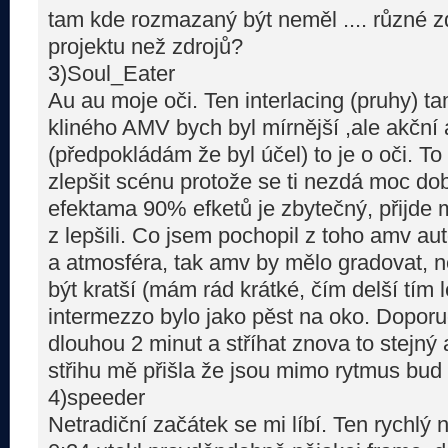
tam kde rozmazaný být neměl .... různé zd
projektu než zdrojů?
3)Soul_Eater
Au au moje oči. Ten interlacing (pruhy) ta
kliného AMV bych byl mírnější ,ale akčn
(předpokládám že byl účel) to je o oči. To
zlepšit scénu protože se ti nezdá moc dob
efektama 90% efketů je zbytečný, přijde m
z lepšili. Co jsem pochopil z toho amv au
a atmosféra, tak amv by mělo gradovat, n
být kratší (mám rád krátké, čím delší tím l
intermezzo bylo jako pěst na oko. Doporuču
dlouhou 2 minut a stříhat znova to stejný 
střihu mě přišla že jsou mimo rytmus bud
4)speeder
Netradiční začátek se mi líbí. Ten rychlý 