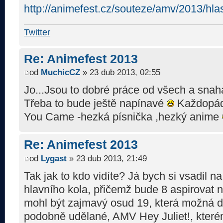
http://animefest.cz/souteze/amv/2013/hla
Twitter
Re: Animefest 2013
od
MuchicCZ
» 23 dub 2013, 02:55
Jo...Jsou to dobré práce od všech a snah
Třeba to bude ještě napínavé
Každopádn
You Came -hezká písnička ,hezký anime
Re: Animefest 2013
od
Lygast
» 23 dub 2013, 21:49
Tak jak to kdo vidíte? Já bych si vsadil na
hlavního kola, přičemž bude 8 aspirovat 
mohl být zajmavý osud 19, která možná d
podobně udělané, AMV Hey Juliet!, které