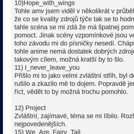
10)Hope_with_wings
Tohle amv jsem viděl v několikrát v průb
že co se kvality zdrojů týče tak se to hodne
tahle scéna se mi zdá že má špatnej pom
pomoct. Jinak scény vzpomínkové jsou ve
toho závodu mi do písničky nesedí. Chápu
tohle anime nemá dostatek dobrých zdroj
takovým cílem, možná kratší by to šlo.
11) I_never_leave_you
Přišlo mi to jako velmi zvláštní střih, byl
rušilo a zkazilo mě to dojem. Popravdě je
říct, vědět to by možná trochu pomohlo.
12) Project
Zvláštní, zajímavé, téma se mi líbilo. Ro
nejpovedenějších.
15) We_Are_Fairy_Tail