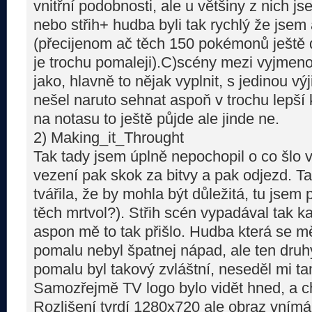
vnitřní podobnosti, ale u většiny z nich 
nebo střih+ hudba byli tak rychlý že jsem 
(přecijenom ač těch 150 pokémonů ještě 
je trochu pomaleji).C)scény mezi vyjme
jako, hlavně to nějak vyplnit, s jedinou vý
nešel naruto sehnat aspoň v trochu lepší
na notasu to ještě půjde ale jinde ne.
2) Making_it_Throught
Tak tady jsem úplně nepochopil o co šlo 
vezení pak skok za bitvy a pak odjezd. T
tvářila, že by mohla být důležitá, tu jsem
těch mrtvol?). Střih scén vypadával tak 
aspon mě to tak přišlo. Hudba která se m
pomalu nebyl špatnej nápad, ale ten druh
pomalu byl takový zvláštní, neseděl mi tam
Samozřejmě TV logo bylo vidět hned, a cht
Rozlišení tvrdí 1280x720 ale obraz vnímá