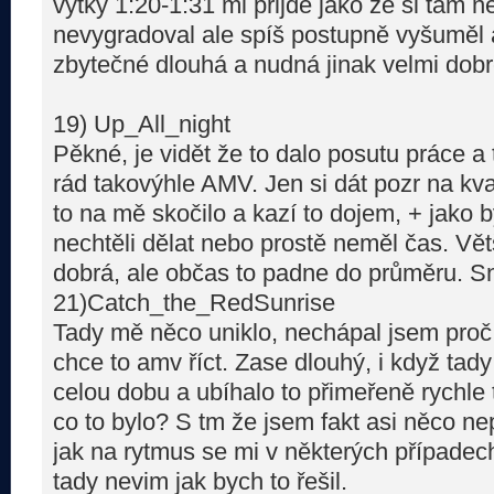
výtky 1:20-1:31 mi přijde jako že si tam 
nevygradoval ale spíš postupně vyšuměl 
zbytečné dlouhá a nudná jinak velmi dobr
19) Up_All_night
Pěkné, je vidět že to dalo posutu práce a 
rád takovýhle AMV. Jen si dát pozr na kva
to na mě skočilo a kazí to dojem, + jako b
nechtěli dělat nebo prostě neměl čas. Větš
dobrá, ale občas to padne do průměru. Sna
21)Catch_the_RedSunrise
Tady mě něco uniklo, nechápal jsem proč 
chce to amv říct. Zase dlouhý, i když tad
celou dobu a ubíhalo to přimeřeně rychle t
co to bylo? S tm že jsem fakt asi něco nep
jak na rytmus se mi v některých případech n
tady nevim jak bych to řešil.