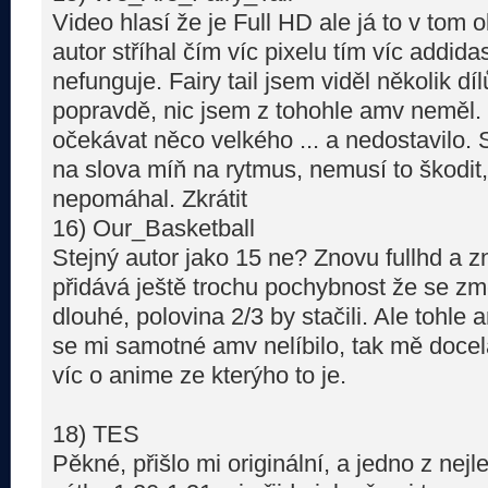
Video hlasí že je Full HD ale já to v tom 
autor stříhal čím víc pixelu tím víc addidas,
nefunguje. Fairy tail jsem viděl několik dí
popravdě, nic jsem z tohohle amv neměl.
očekávat něco velkého ... a nedostavilo. St
na slova míň na rytmus, nemusí to škodit,
nepomáhal. Zkrátit
16) Our_Basketball
Stejný autor jako 15 ne? Znovu fullhd a z
přidává ještě trochu pochybnost že se zm
dlouhé, polovina 2/3 by stačili. Ale tohle
se mi samotné amv nelíbilo, tak mě docela
víc o anime ze kterýho to je.
18) TES
Pěkné, přišlo mi originální, a jedno z ne