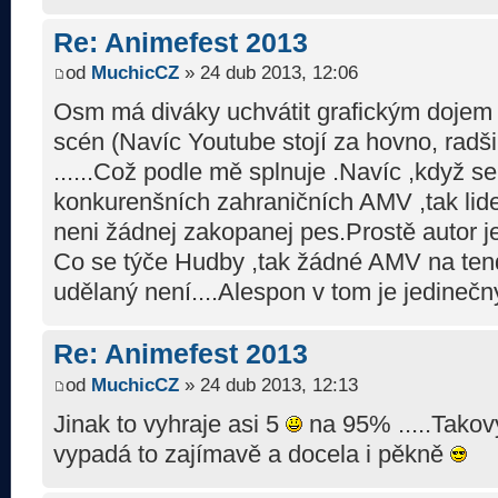
Re: Animefest 2013
od
MuchicCZ
» 24 dub 2013, 12:06
Osm má diváky uchvátit grafickým dojem 
scén (Navíc Youtube stojí za hovno, radši
......Což podle mě splnuje .Navíc ,když s
konkurenšních zahraničních AMV ,tak lide
neni žádnej zakopanej pes.Prostě autor jed
Co se týče Hudby ,tak žádné AMV na tend
udělaný není....Alespon v tom je jedinečný 
Re: Animefest 2013
od
MuchicCZ
» 24 dub 2013, 12:13
Jinak to vyhraje asi 5
na 95% .....Tako
vypadá to zajímavě a docela i pěkně