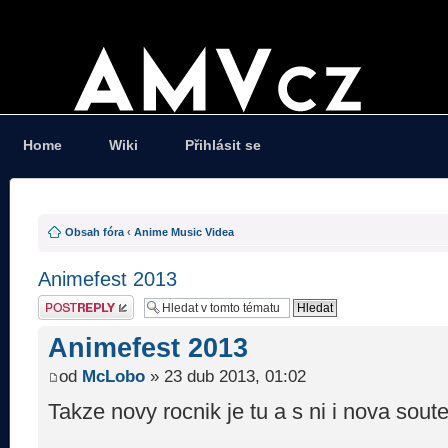
Home
Wiki
Přihlásit se
Obsah fóra
‹
Anime Music Videa
Animefest 2013
Odeslat odpověď
Animefest 2013
od
McLobo
» 23 dub 2013, 01:02
Takze novy rocnik je tu a s ni i nova soute