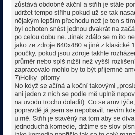
zůstává obdobně akční a střih je stále pom
udržet tempo střihu pokud už se tak nasad
nějakým lepším přechodu než je ten s tím
byl ochoten snést jednou dvakrát na zač
po celou dobu ne. Jinak zdálo se m ito n
jako ze zdroje 640x480 a jiné z klasické
poučky, pokud jsou zdroje takhle rozházen
průměr nebo spíš nižší než vyšší rozliše
zapracovalo mohlo by to být přijemné am
7)Holky_pitomy
No když se ačíná a koční takovými „proslo
ani jeden z nich se podle mě uplně nepoved
na uvodu trochu doladit). Co se amv týče, 
popravdě já jsem se nepobavil, nevim kde
u mě. Střih je stavěný na tom aby se dívak
jednoduchá komedie, držíme se slov písni
jako komedie nepřišlo tak se to celý rozpa