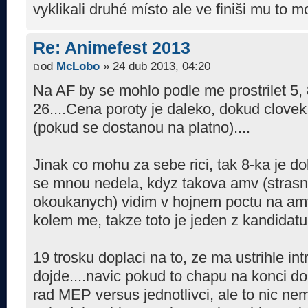
vyklikali druhé místo ale ve finiši mu to
Re: Animefest 2013
od
McLobo
» 24 dub 2013, 04:20
Na AF by se mohlo podle me prostrilet 5, 
26....Cena poroty je daleko, dokud clovek 
(pokud se dostanou na platno)....
Jinak co mohu za sebe rici, tak 8-ka je d
se mnou nedela, kdyz takova amv (strasn
okoukanych) vidim v hojnem poctu na amv.
kolem me, takze toto je jeden z kandidatu 
19 trosku doplaci na to, ze ma ustrihle in
dojde....navic pokud to chapu na konci d
rad MEP versus jednotlivci, ale to nic nem