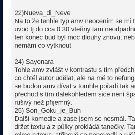
22)Nueva_di_Neve
Na to že tenhle typ amv neocením se mi toh
uvod tj do cca 0:30 vteřiny tam neodpadn
ten konec bud byl moc dlouhý znovu, nebo
nemám co vytknout
24) Sayonara
Tohle amv zvlášt v kontrastu s tím předc
co chtěl autor udělat, ale na mě to nefu
se budou amv dívat v tomhle pořadí tak a
přechod s tím dalekohledem sice není špat
rušivý než přijemný.
25) Son_Goku_je_Buh
Další komedie a zase jsem se nesmál. Tad
držet textu a z půlky prokládá tanečky. T
mimo rytmus, střihově se nepovedli a ruší