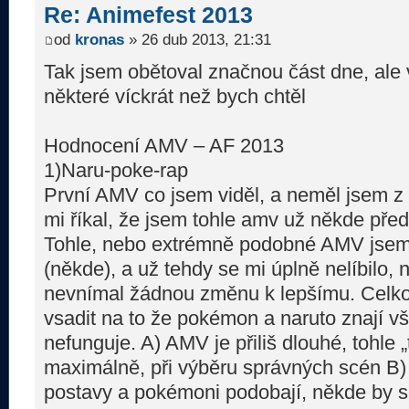
Re: Animefest 2013
od
kronas
» 26 dub 2013, 21:31
Tak jsem obětoval značnou část dne, ale v
některé víckrát než bych chtěl
Hodnocení AMV – AF 2013
1)Naru-poke-rap
První AMV co jsem viděl, a neměl jsem z 
mi říkal, že jsem tohle amv už někde předtí
Tohle, nebo extrémně podobné AMV jsem v
(někde), a už tehdy se mi úplně nelíbilo,
nevnímal žádnou změnu k lepšímu. Celkov
vsadit na to že pokémon a naruto znají vš
nefunguje. A) AMV je přiliš dlouhé, tohle 
maximálně, při výběru správných scén B)
postavy a pokémoni podobají, někde by se