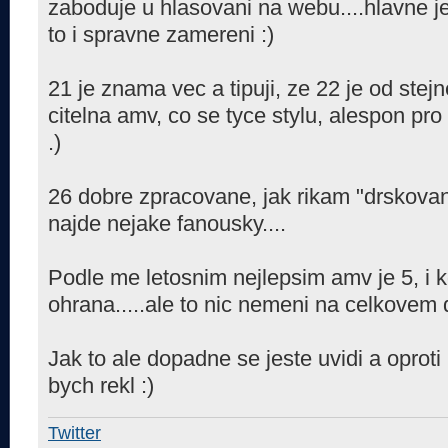
zaboduje u hlasovani na webu....hlavne j
to i spravne zamereni :)
21 je znama vec a tipuji, ze 22 je od ste
citelna amv, co se tyce stylu, alespon pro
.)
26 dobre zpracovane, jak rikam "drskovani"
najde nejake fanousky....
Podle me letosnim nejlepsim amv je 5, i k
ohrana.....ale to nic nemeni na celkovem 
Jak to ale dopadne se jeste uvidi a oprot
bych rekl :)
Twitter