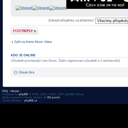
Zobrazit příspěvky za předchozí:
Odeslat odpověď
Zpět na Anime Music Videa
KDO JE ONLINE
Uživatelé procházející toto fórum: Žádní registrovaní uživatelé a 2 návštevníků
Obsah fóra
FAQ
|
Hledat
|
Powered by
phpBB
© 2000, 2002, 2005, 2007 phpBB Group
Style created by David Jansen @
IDLaunch
Český překlad –
phpBB.cz