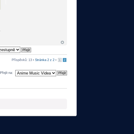
Příspěvků: 13 •
Stránka
2
z
2
•
1
2
Přejít na: