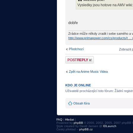
Vysledky jsou hotove na AMV wiki
dobře
Zrádce může někdy zradit i sebe samého a v
http://www.primapower.com/cs/products/t ...
Předchozí
Zobrazit 
Odeslat odpověď
Zpět na Anime Music Videa
KDO JE ONLINE
Uživatelé procházející toto fórum: Žádní regist
Obsah fóra
FAQ
|
Hledat
|
Powered by
phpBB
© 2000, 2002, 2005, 2007 phpBB 
Style created by David Jansen @
IDLaunch
Český překlad –
phpBB.cz