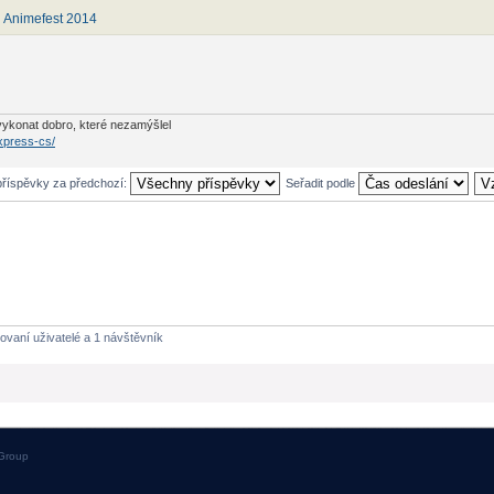
:
Animefest 2014
ykonat dobro, které nezamýšlel
 xpress-cs/
příspěvky za předchozí:
Seřadit podle
rovaní uživatelé a 1 návštěvník
Group