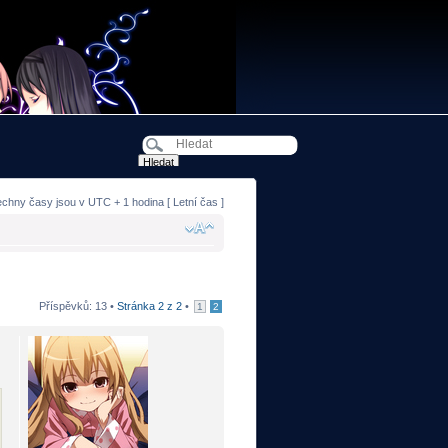
echny časy jsou v UTC + 1 hodina [ Letní čas ]
Příspěvků: 13 •
Stránka
2
z
2
•
1
2