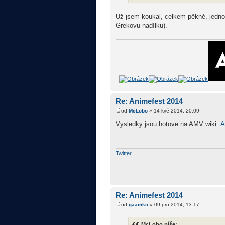
Už jsem koukal, celkem pěkné, jednod
Grekovu nadílku).
Re: Animefest 2014
od
McLobo
» 14 kvě 2014, 20:09
Vysledky jsou hotove na AMV wiki:
A
Twitter
Re: Animefest 2014
od
gaamko
» 09 pro 2014, 13:17
McLobo píše: