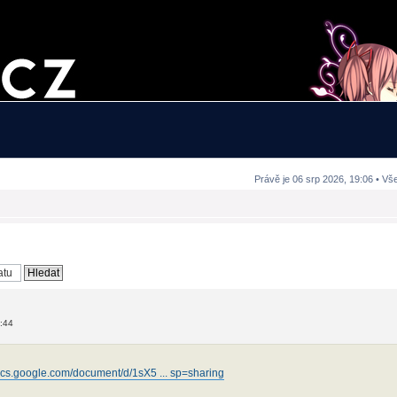
Právě je 06 srp 2026, 19:06 • Vš
:44
docs.google.com/document/d/1sX5 ... sp=sharing