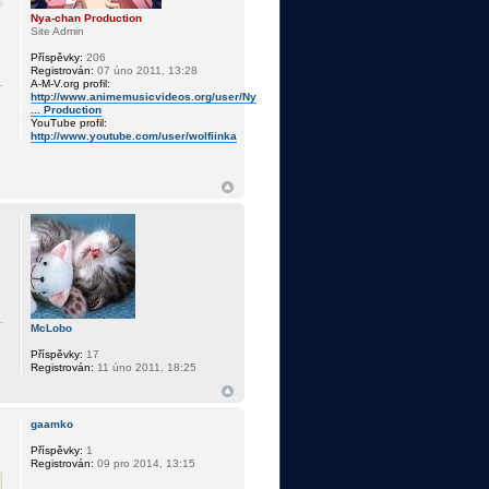
Nya-chan Production
Site Admin
Příspěvky:
206
Registrován:
07 úno 2011, 13:28
A-M-V.org profil:
http://www.animemusicvideos.org/user/Ny
... Production
YouTube profil:
http://www.youtube.com/user/wolfiinka
McLobo
Příspěvky:
17
Registrován:
11 úno 2011, 18:25
gaamko
Příspěvky:
1
Registrován:
09 pro 2014, 13:15