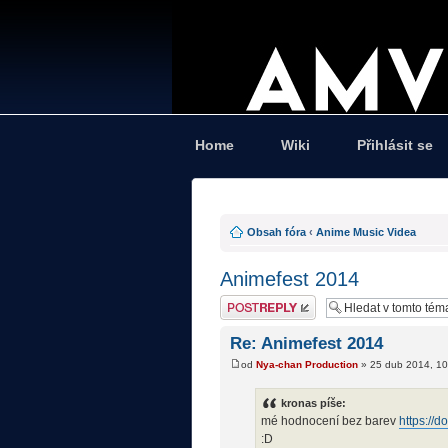
Home
Wiki
Přihlásit se
Obsah fóra
‹
Anime Music Videa
Animefest 2014
Odeslat odpověď
Re: Animefest 2014
od
Nya-chan Production
» 25 dub 2014, 10
kronas píše:
mé hodnocení bez barev
https://
:D