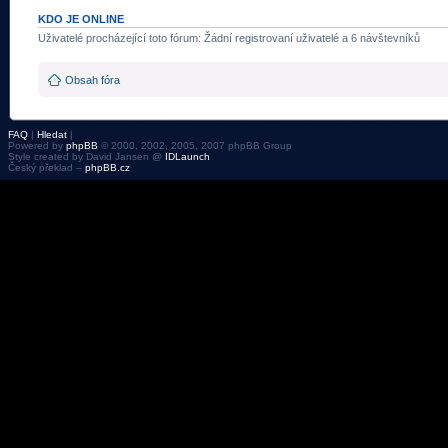
KDO JE ONLINE
Uživatelé procházející toto fórum: Žádní registrovaní uživatelé a 6 návštevníků
Obsah fóra
FAQ
|
Hledat
|
Powered by
phpBB
© 2000, 2002, 2005, 2007 phpBB Group
Style created by David Jansen @
IDLaunch
Český překlad –
phpBB.cz