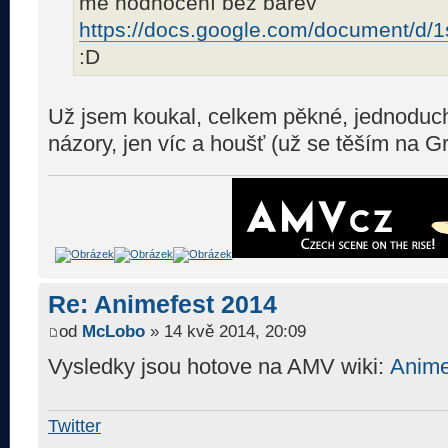
mé hodnocení bez barev
https://docs.google.com/document/d/1
:D
Už jsem koukal, celkem pěkné, jednoduché
názory, jen víc a houšť (už se těším na G
Re: Animefest 2014
od
McLobo
» 14 kvě 2014, 20:09
Vysledky jsou hotove na AMV wiki:
Anime
Twitter