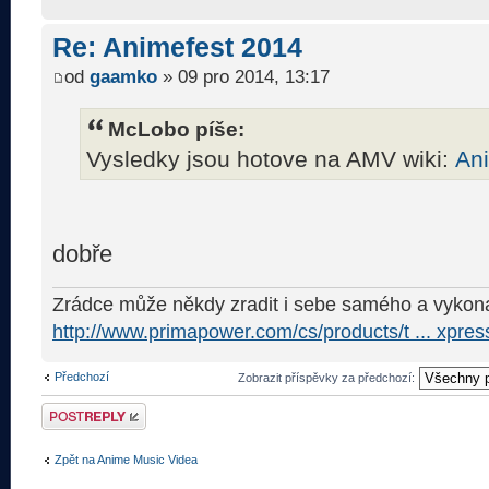
Re: Animefest 2014
od
gaamko
» 09 pro 2014, 13:17
McLobo píše:
Vysledky jsou hotove na AMV wiki:
An
dobře
Zrádce může někdy zradit i sebe samého a vykona
http://www.primapower.com/cs/products/t ... xpres
Předchozí
Zobrazit příspěvky za předchozí:
Odeslat odpověď
Zpět na Anime Music Videa