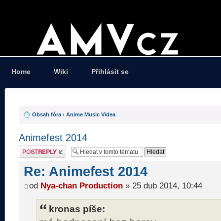
Home
Wiki
Přihlásit se
Obsah fóra
‹
Anime Music Videa
Animefest 2014
Odeslat odpověď
Re: Animefest 2014
od
Nya-chan Production
» 25 dub 2014, 10:44
kronas píše: