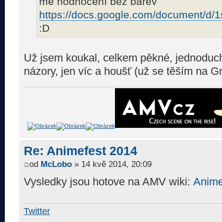
mé hodnocení bez barev
https://docs.google.com/document/d/1
:D
Už jsem koukal, celkem pěkné, jednoduché
názory, jen víc a houšť (už se těším na G
Re: Animefest 2014
od
McLobo
» 14 kvě 2014, 20:09
Vysledky jsou hotove na AMV wiki:
Anime
Twitter