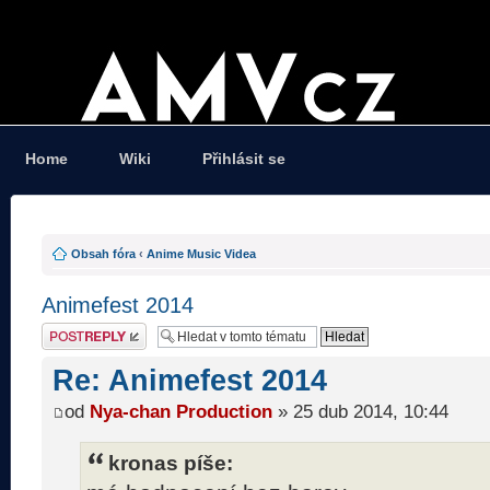
Home
Wiki
Přihlásit se
Obsah fóra
‹
Anime Music Videa
Animefest 2014
Odeslat odpověď
Re: Animefest 2014
od
Nya-chan Production
» 25 dub 2014, 10:44
kronas píše: