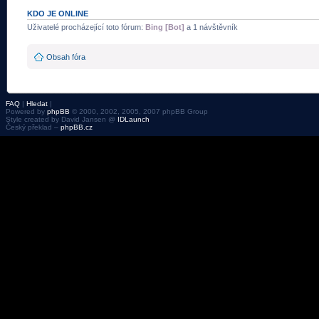
KDO JE ONLINE
Uživatelé procházející toto fórum:
Bing [Bot]
a 1 návštěvník
Obsah fóra
FAQ
|
Hledat
|
Powered by
phpBB
© 2000, 2002, 2005, 2007 phpBB Group
Style created by David Jansen @
IDLaunch
Český překlad –
phpBB.cz