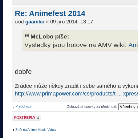
Re: Animefest 2014
od
gaamko
» 09 pro 2014, 13:17
McLobo píše:
Vysledky jsou hotove na AMV wiki:
An
dobře
Zrádce může někdy zradit i sebe samého a vykona
http://www.primapower.com/cs/products/t ... xpres
Předchozí
Zobrazit příspěvky za předchozí:
Odeslat odpověď
Zpět na Anime Music Videa