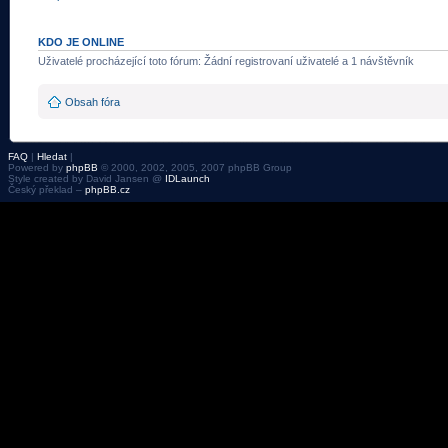
KDO JE ONLINE
Uživatelé procházející toto fórum: Žádní registrovaní uživatelé a 1 návštěvník
Obsah fóra
FAQ
|
Hledat
|
Powered by
phpBB
© 2000, 2002, 2005, 2007 phpBB Group
Style created by David Jansen @
IDLaunch
Český překlad –
phpBB.cz