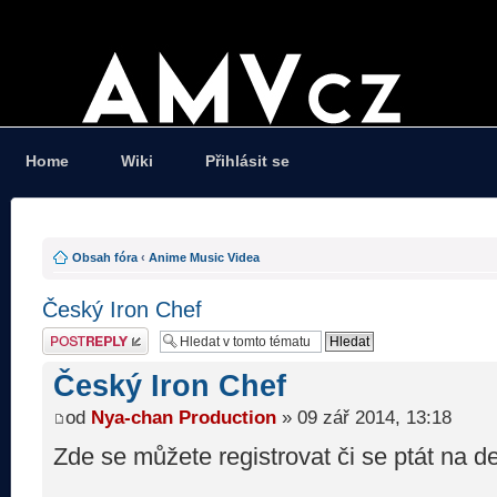
Home
Wiki
Přihlásit se
Obsah fóra
‹
Anime Music Videa
Český Iron Chef
Odeslat odpověď
Český Iron Chef
od
Nya-chan Production
» 09 zář 2014, 13:18
Zde se můžete registrovat či se ptát na det