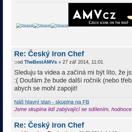
Re: Český Iron Chef
od
TheBestAMVs
» 27 zář 2014, 11:01
Sleduju ta videa a začíná mi být líto, že
:( Doufám že bude další ročník (nebo třeb
abych se mohl zapojit!
Náš hlavní stan - skupina na FB
Jsme skupina lidí zabývající se sdílením, hodnoce
Re: Český Iron Chef