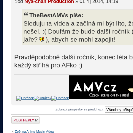
od
Nya-chan Production
» 01 říj 2014, 14:19
TheBestAMVs píše:
Sleduju ta videa a začíná mi být líto,
nešel. :( Doufám že bude další ročník 
jaře?
), abych se mohl zapojit!
Pravděpodobně další ročník, konec léta b
každý stříhá pro AFko :)
Zobrazit příspěvky za předchozí:
Odeslat odpověď
Zpět na Anime Music Videa