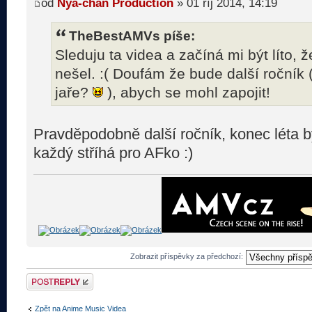
od
Nya-chan Production
» 01 říj 2014, 14:19
TheBestAMVs píše:
Sleduju ta videa a začíná mi být líto,
nešel. :( Doufám že bude další ročník 
jaře?
), abych se mohl zapojit!
Pravděpodobně další ročník, konec léta b
každý stříhá pro AFko :)
Zobrazit příspěvky za předchozí:
Odeslat odpověď
Zpět na Anime Music Videa