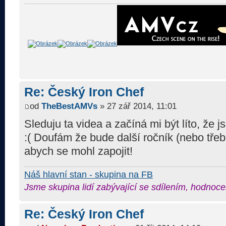
Re: Český Iron Chef
od
TheBestAMVs
» 27 zář 2014, 11:01
Sleduju ta videa a začíná mi být líto, že
:( Doufám že bude další ročník (nebo třeb
abych se mohl zapojit!
Náš hlavní stan - skupina na FB
Jsme skupina lidí zabývající se sdílením, hodnoce
Re: Český Iron Chef