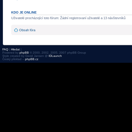
KDO JE ONLINE
Uživatelé procházející toto fórum: Žádní registrovaní uživatelé a 13 návštevníků
Obsah fóra
FAQ
|
Hledat
|
Powered by
phpBB
© 2000, 2002, 2005, 2007 phpBB Group
Style created by David Jansen @
IDLaunch
Český překlad –
phpBB.cz