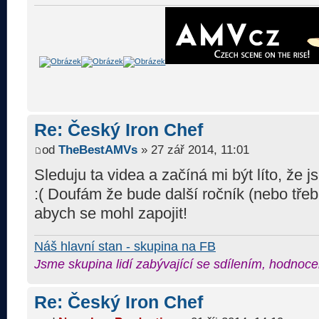
Re: Český Iron Chef
od
TheBestAMVs
» 27 zář 2014, 11:01
Sleduju ta videa a začíná mi být líto, že
:( Doufám že bude další ročník (nebo třeb
abych se mohl zapojit!
Náš hlavní stan - skupina na FB
Jsme skupina lidí zabývající se sdílením, hodnoce
Re: Český Iron Chef