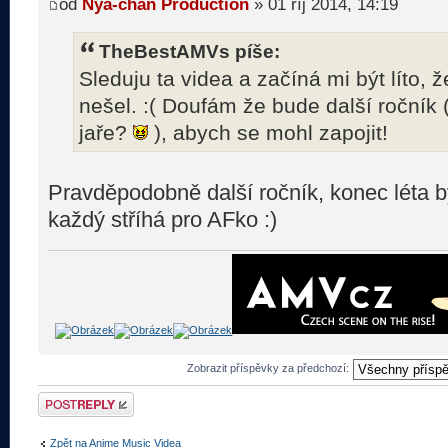
od
Nya-chan Production
» 01 říj 2014, 14:19
TheBestAMVs píše:
Sleduju ta videa a začíná mi být líto,
nešel. :( Doufám že bude další ročník 
jaře?
), abych se mohl zapojit!
Pravděpodobně další ročník, konec léta b
každý stříhá pro AFko :)
Zobrazit příspěvky za předchozí:
Odeslat odpověď
Zpět na Anime Music Videa