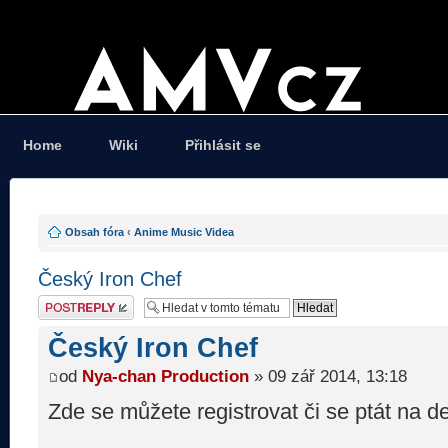
Home
Wiki
Přihlásit se
Obsah fóra
‹
Anime Music Videa
Český Iron Chef
Odeslat odpověď
Český Iron Chef
od
Nya-chan Production
» 09 zář 2014, 13:18
Zde se můžete registrovat či se ptát na det