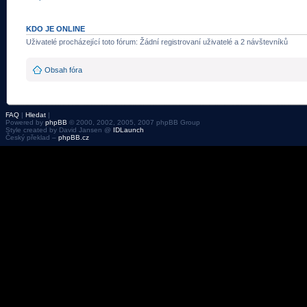
KDO JE ONLINE
Uživatelé procházející toto fórum: Žádní registrovaní uživatelé a 2 návštevníků
Obsah fóra
FAQ
|
Hledat
|
Powered by
phpBB
© 2000, 2002, 2005, 2007 phpBB Group
Style created by David Jansen @
IDLaunch
Český překlad –
phpBB.cz