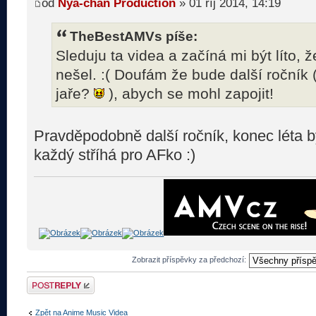
od
Nya-chan Production
» 01 říj 2014, 14:19
TheBestAMVs píše:
Sleduju ta videa a začíná mi být líto,
nešel. :( Doufám že bude další ročník 
jaře?
), abych se mohl zapojit!
Pravděpodobně další ročník, konec léta b
každý stříhá pro AFko :)
Zobrazit příspěvky za předchozí:
Odeslat odpověď
Zpět na Anime Music Videa