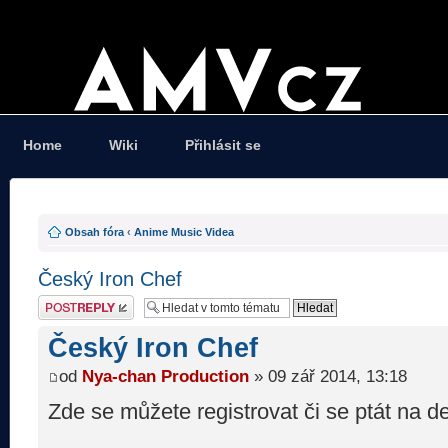
Home
Wiki
Přihlásit se
Obsah fóra
‹
Anime Music Videa
Český Iron Chef
Odeslat odpověď
Český Iron Chef
od
Nya-chan Production
» 09 zář 2014, 13:18
Zde se můžete registrovat či se ptát na det