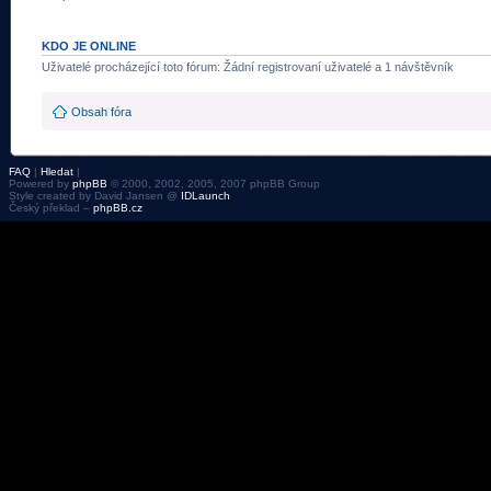
KDO JE ONLINE
Uživatelé procházející toto fórum: Žádní registrovaní uživatelé a 1 návštěvník
Obsah fóra
FAQ
|
Hledat
|
Powered by
phpBB
© 2000, 2002, 2005, 2007 phpBB Group
Style created by David Jansen @
IDLaunch
Český překlad –
phpBB.cz