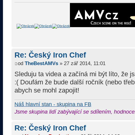
Re: Český Iron Chef
od
TheBestAMVs
» 27 zář 2014, 11:01
Sleduju ta videa a začíná mi být líto, že
:( Doufám že bude další ročník (nebo třeb
abych se mohl zapojit!
Náš hlavní stan - skupina na FB
Jsme skupina lidí zabývající se sdílením, hodnoce
Re: Český Iron Chef