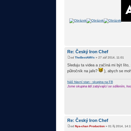
Re: Český Iron Chef
od
TheBestAMVs
» 27 zář 2014, 11:01
Sleduju ta videa a začíná mi být líto
půlročník na jaře?
), abych se mohl
Náš hlavní stan - skupina na FB
Jsme skupina lidí zabývající se sdílením, h
Re: Český Iron Chef
od
Nya-chan Production
» 01 říj 2014, 14: