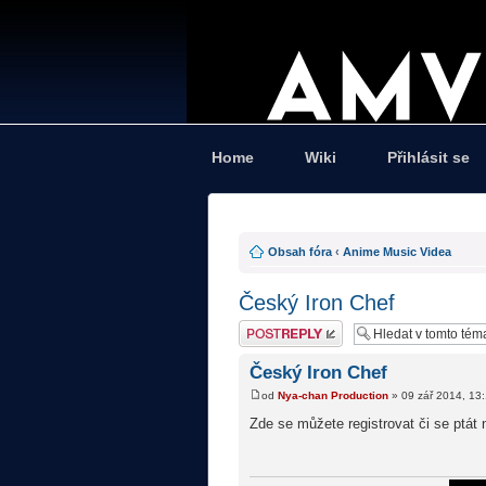
Home
Wiki
Přihlásit se
Obsah fóra
‹
Anime Music Videa
Český Iron Chef
Odeslat odpověď
Český Iron Chef
od
Nya-chan Production
» 09 zář 2014, 13
Zde se můžete registrovat či se ptát n