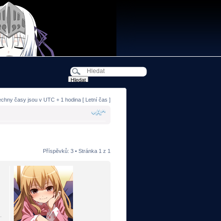
echny časy jsou v UTC + 1 hodina [ Letní čas ]
Příspěvků: 3 • Stránka
1
z
1