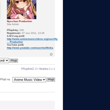
Nya-chan Production
Site Admin
Příspěvky:
206
Registrován:
07 úno 2011, 13:28
A-M-V.org profil:
http://www.animemusicvideos.org/user/Ny
... Production
YouTube profil:
http://www.youtube.com/user/wolfiinka
Příspěvků: 3 • Stránka
1
z
1
Přejít na: