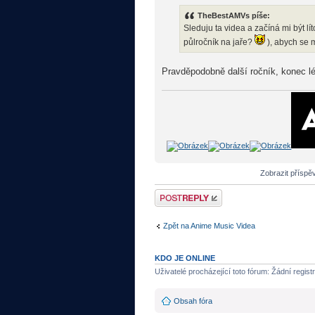
TheBestAMVs píše:
Sleduju ta videa a začíná mi být l
půlročník na jaře?
), abych se m
Pravděpodobně další ročník, konec lé
Zobrazit příspě
Odeslat odpověď
Zpět na Anime Music Videa
KDO JE ONLINE
Uživatelé procházející toto fórum: Žádní regist
Obsah fóra