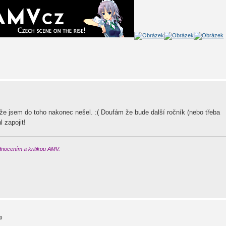
, že jsem do toho nakonec nešel. :( Doufám že bude další ročník (nebo třeba
 zapojit!
odnocením a kritikou AMV.
19