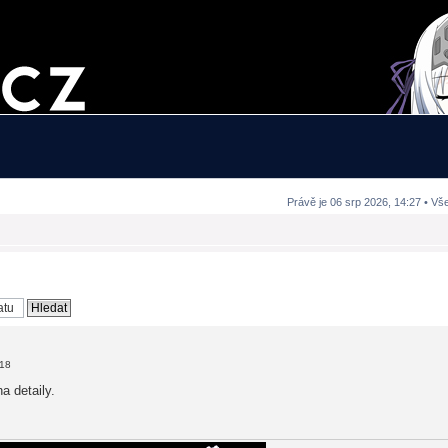
Právě je 06 srp 2026, 14:27 • Vš
:18
a detaily.