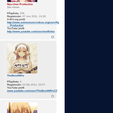
Nya-chan Production
Site Admin
Příspěvky:
206
Registrován:
07 úno 2011, 13:28
A-M-V.org profil:
http://www.animemusicvideos.org/user/Ny
... Production
YouTube profil:
http://www.youtube.com/user/wolfiinka
TheBestAMVs
Příspěvky:
4
Registrován:
02 bře 2014, 20:57
YouTube profil:
www.youtube.com/user/TheBestAMVsCZ