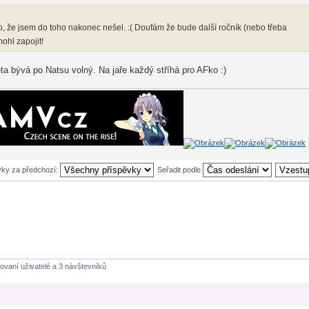
íto, že jsem do toho nakonec nešel. :( Doufám že bude další ročník (nebo třeba
ohl zapojit!
ta bývá po Natsu volný. Na jaře každý stříhá pro AFko :)
vky za předchozí:
Seřadit podle
rovaní uživatelé a 3 návštevníků