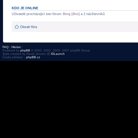
KDO JE ONLINE
Uživatelé procházející toto fórum:
Bing [Bot]
a 2 návštevníků
Obsah fóra
FAQ
|
Hledat
|
Powered by
phpBB
© 2000, 2002, 2005, 2007 phpBB Group
Style created by David Jansen @
IDLaunch
Český překlad –
phpBB.cz