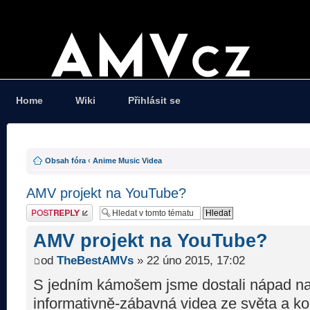
Home
Wiki
Přihlásit se
Obsah fóra
‹
Anime Music Videa
AMV projekt na YouTube?
Odeslat odpověď
AMV projekt na YouTube?
od
TheBestAMVs
» 22 úno 2015, 17:02
S jedním kámošem jsme dostali nápad na 
informativně-zábavná videa ze světa a k