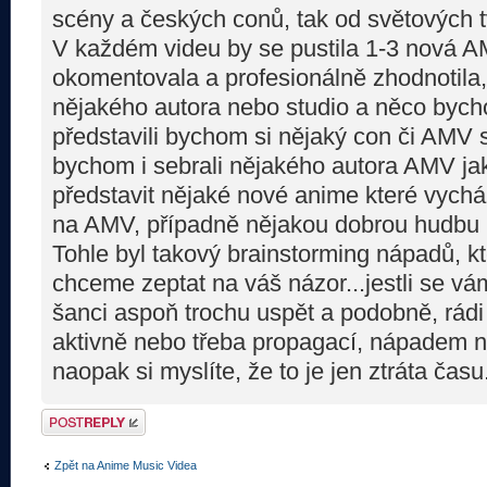
scény a českých conů, tak od světových t
V každém videu by se pustila 1-3 nová A
okomentovala a profesionálně zhodnotila
nějakého autora nebo studio a něco bycho
představili bychom si nějaký con či AMV 
bychom i sebrali nějakého autora AMV ja
představit nějaké nové anime které vych
na AMV, případně nějakou dobrou hudbu 
Tohle byl takový brainstorming nápadů, kt
chceme zeptat na váš názor...jestli se vám 
šanci aspoň trochu uspět a podobně, rádi
aktivně nebo třeba propagací, nápadem 
naopak si myslíte, že to je jen ztráta čas
Odeslat odpověď
Zpět na Anime Music Videa