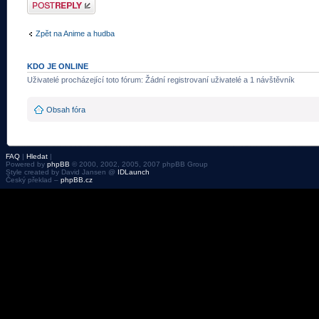
Odeslat odpověď
Zpět na Anime a hudba
KDO JE ONLINE
Uživatelé procházející toto fórum: Žádní registrovaní uživatelé a 1 návštěvník
Obsah fóra
FAQ
|
Hledat
|
Powered by
phpBB
© 2000, 2002, 2005, 2007 phpBB Group
Style created by David Jansen @
IDLaunch
Český překlad –
phpBB.cz