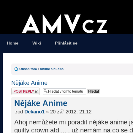
Home
Wiki
Přihlásit se
Obsah fóra
‹
Anime a hudba
Nějáke Anime
Odeslat odpověď
Nějáke Anime
od
Dekano1
» 20 zář 2012, 21:12
Ahoj nemůžete mi poradit nějáke anime jak
guilty crown atd.... , už nemám na co se 