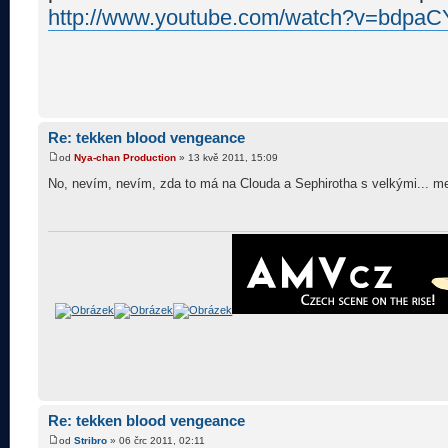
http://www.youtube.com/watch?v=bdpaCYF
Re: tekken blood vengeance
od
Nya-chan Production
» 13 kvě 2011, 15:09
No, nevím, nevím, zda to má na Clouda a Sephirotha s velkými... me
Re: tekken blood vengeance
od
Stribro
» 06 črc 2011, 02:11