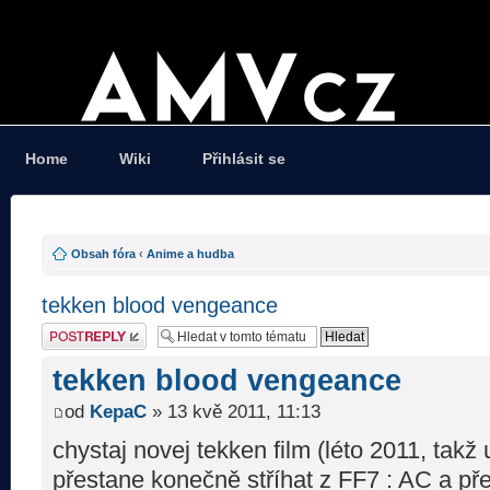
Home
Wiki
Přihlásit se
Obsah fóra
‹
Anime a hudba
tekken blood vengeance
Odeslat odpověď
tekken blood vengeance
od
KepaC
» 13 kvě 2011, 11:13
chystaj novej tekken film (léto 2011, takž 
přestane konečně stříhat z FF7 : AC a p