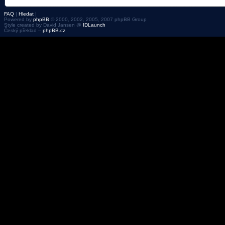
FAQ
|
Hledat
|
Powered by
phpBB
© 2000, 2002, 2005, 2007 phpBB Group
Style created by David Jansen @
IDLaunch
Český překlad –
phpBB.cz