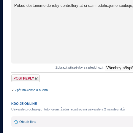
Pokud dostaneme do ruky controllery at si sami odehrajeme souboje,
Zobrazit příspěvky za předchozí:
Odeslat odpověď
Zpět na Anime a hudba
KDO JE ONLINE
Uživatelé procházející toto fórum: Žádní registrovaní uživatelé a 2 návštevníků
Obsah fóra