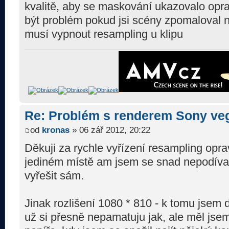
kvalitě, aby se maskování ukazovalo opr
být problém pokud jsi scény zpomaloval n
musí vypnout resampling u klipu
Re: Problém s renderem Sony ve
od
kronas
» 06 zář 2012, 20:22
Děkuji za rychle vyřízení resampling opr
jediném místě am jsem se snad nepodíval
vyřešit sám.
Jinak rozlišení 1080 * 810 - k tomu jsem d
už si přesně nepamatuju jak, ale měl jse