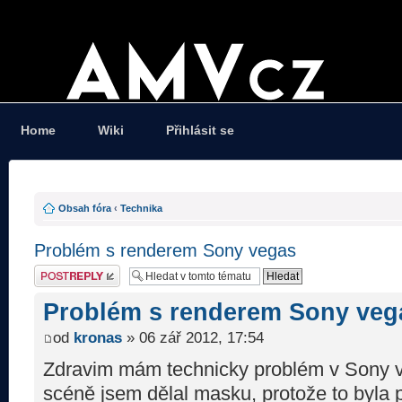
Home
Wiki
Přihlásit se
Obsah fóra
‹
Technika
Problém s renderem Sony vegas
Odeslat odpověď
Problém s renderem Sony veg
od
kronas
» 06 zář 2012, 17:54
Zdravim mám technicky problém v Sony 
scéně jsem dělal masku, protože to byla 