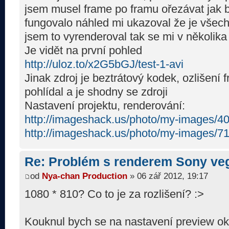
jsem musel frame po framu ořezávat jak b
fungovalo náhled mi ukazoval že je všec
jsem to vyrenderoval tak se mi v několik
Je vidět na první pohled
http://uloz.to/x2G5bGJ/test-1-avi
Jinak zdroj je beztrátový kodek, ozlišení 
pohlídal a je shodny se zdroji
Nastavení projektu, renderování:
http://imageshack.us/photo/my-images/401
http://imageshack.us/photo/my-images/713
Re: Problém s renderem Sony ve
od
Nya-chan Production
» 06 zář 2012, 19:17
1080 * 810? Co to je za rozlišení? :>
Kouknul bych se na nastavení preview ok