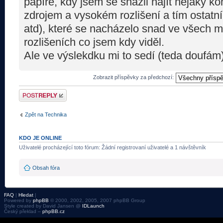
papíře, kdy jsem se snažil najít nějaký 
zdrojem a vysokém rozlišení a tím ostatn
atd), které se nacházelo snad ve všech
rozlišeních co jsem kdy viděl.
Ale ve výslekdku mi to sedí (teda doufám) 
Zobrazit příspěvky za předchozí:
Odeslat odpověď
Zpět na Technika
KDO JE ONLINE
Uživatelé procházející toto fórum: Žádní registrovaní uživatelé a 1 návštěvník
Obsah fóra
FAQ
|
Hledat
|
Powered by
phpBB
© 2000, 2002, 2005, 2007 phpBB Group
Style created by David Jansen @
IDLaunch
Český překlad –
phpBB.cz