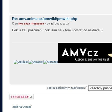
Re: amv.anime.cz/pmwiki/pmwiki.php
od
Nya-chan Production
» 09 zář 2014, 13:17
Děkuji za upozornění, pokusím se k tomu dostat co nejdříve :)
Zobrazit příspěvky za předchozí:
Odeslat odpověď
Zpět na Ostatní