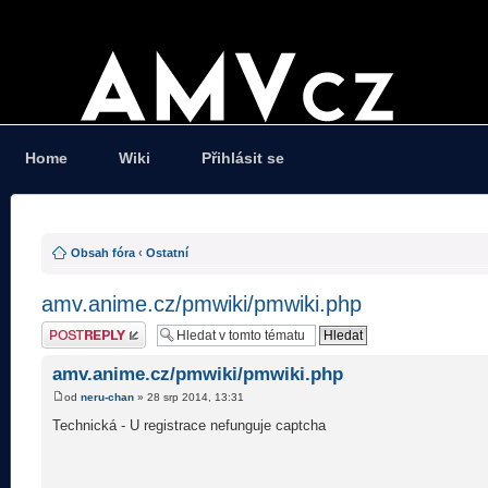
Home
Wiki
Přihlásit se
Obsah fóra
‹
Ostatní
amv.anime.cz/pmwiki/pmwiki.php
Odeslat odpověď
amv.anime.cz/pmwiki/pmwiki.php
od
neru-chan
» 28 srp 2014, 13:31
Technická - U registrace nefunguje captcha