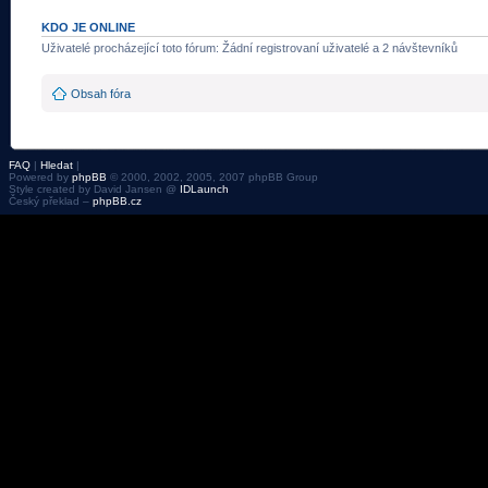
KDO JE ONLINE
Uživatelé procházející toto fórum: Žádní registrovaní uživatelé a 2 návštevníků
Obsah fóra
FAQ
|
Hledat
|
Powered by
phpBB
© 2000, 2002, 2005, 2007 phpBB Group
Style created by David Jansen @
IDLaunch
Český překlad –
phpBB.cz