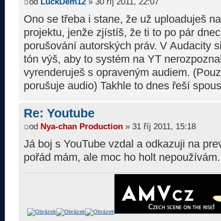
od
LuckDem12
» 30 říj 2011, 22:07
Ono se třeba i stane, že už uploaduješ na
projektu, jenže zjístíš, že ti to po pár dn
porušování autorských práv. V Audacity s
tón výš, aby to systém na YT nerozpoznal
vyrenderuješ s opraveným audiem. (Pouz
porušuje audio) Takhle to dnes řeší spous
Re: Youtube
od
Nya-chan Production
» 31 říj 2011, 15:18
Já boj s YouTube vzdal a odkazuji na pre
pořád mám, ale moc ho holt nepoužívám..