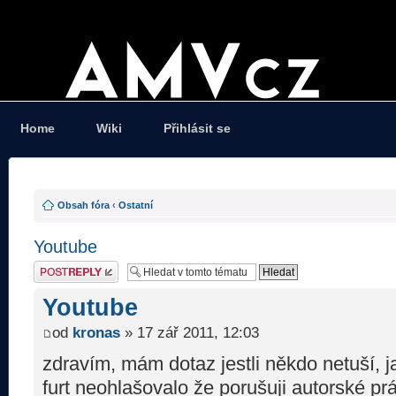
Home
Wiki
Přihlásit se
Obsah fóra
‹
Ostatní
Youtube
Odeslat odpověď
Youtube
od
kronas
» 17 zář 2011, 12:03
zdravím, mám dotaz jestli někdo netuší, j
furt neohlašovalo že porušuji autorské pr