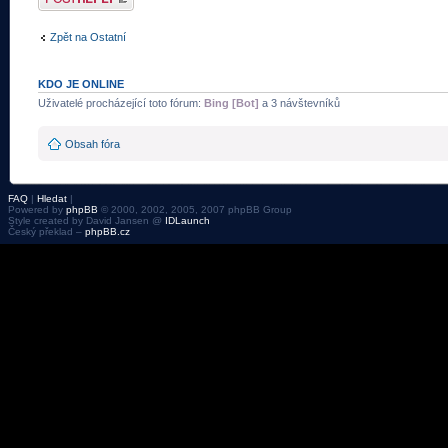
Zpět na Ostatní
KDO JE ONLINE
Uživatelé procházející toto fórum:
Bing [Bot]
a 3 návštevníků
Obsah fóra
FAQ
|
Hledat
|
Powered by
phpBB
© 2000, 2002, 2005, 2007 phpBB Group
Style created by David Jansen @
IDLaunch
Český překlad –
phpBB.cz