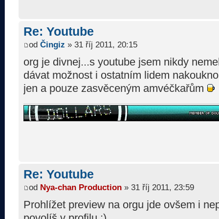
Re: Youtube
od
Čingiz
» 31 říj 2011, 20:15
org je divnej...s youtube jsem nikdy nemel
dávat možnost i ostatním lidem nakoukno
jen a pouze zasvěceným amvéčkařům
Re: Youtube
od
Nya-chan Production
» 31 říj 2011, 23:59
Prohlížet preview na orgu jde ovšem i ne
povolíš v profilu :)