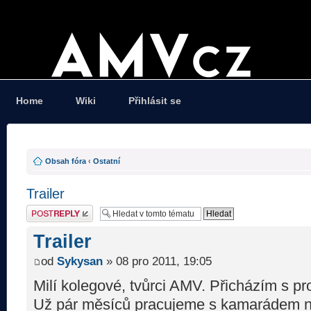
Home
Wiki
Přihlásit se
Obsah fóra
‹
Ostatní
Trailer
Odeslat odpověď
Trailer
od
Sykysan
» 08 pro 2011, 19:05
Milí kolegové, tvůrci AMV. Přicházím s p
Už pár měsíců pracujeme s kamarádem na