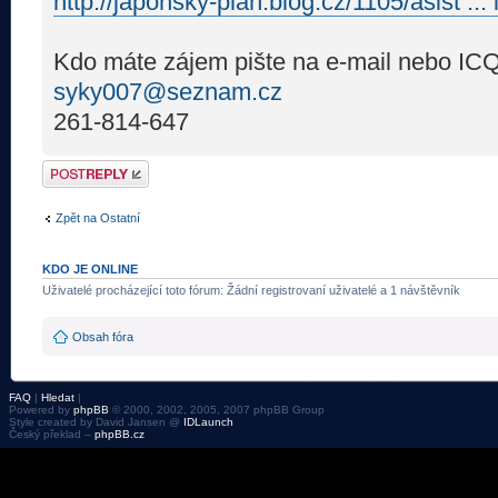
http://japonsky-plan.blog.cz/1105/asist ...
Kdo máte zájem pište na e-mail nebo IC
syky007@seznam.cz
261-814-647
Odeslat odpověď
Zpět na Ostatní
KDO JE ONLINE
Uživatelé procházející toto fórum: Žádní registrovaní uživatelé a 1 návštěvník
Obsah fóra
FAQ
|
Hledat
|
Powered by
phpBB
© 2000, 2002, 2005, 2007 phpBB Group
Style created by David Jansen @
IDLaunch
Český překlad –
phpBB.cz