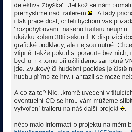
detektiva Zbyška". Jelikož se nám pomalu
přemýšlíme nad trailerem
. A tady přic
i tak práce dost, chtěli bychom vás požáda
"rozpohybování" našeho traileru neujmul.
ukázku kolem 30ti sekund. K dispozici do
grafické podklady, ale nejsou nutné. Chc
vtipné, takže pokud si poradíte bez nich,
bychom k tomu přiložili demo samotné VN
jde. Zvukový či hudební podkles je čistě 
hudbu přímo ze hry. Fantazii se meze nek
A co za to? Nic...kromě uvedení v titulcí
eventuelní CD se hrou vám můžeme slíbi
vytvoření traileru na náš další projekt
.
něco málo informací o projektu na mém b