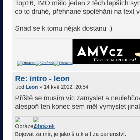
Top16, IMO mělo jeden z těch lepších sync
co to druhé, přehnané spoléhání na text v
Snad se k tomu nějak dostanu :)
Re: intro - leon
od
Leon
» 14 kvě 2012, 20:54
Příště se musím víc zamyslet a neulehčova
alespoň ten konec sem měl vymyslet jinak
Bojovat za mír, je jako š u k a t za panenství.