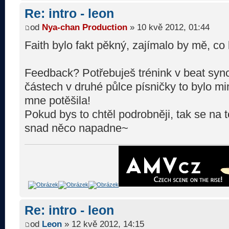
Re: intro - leon
od
Nya-chan Production
» 10 kvě 2012, 01:44
Faith bylo fakt pěkný, zajímalo by mě, co 
Feedback? Potřebuješ trénink v beat sync
částech v druhé půlce písničky to bylo mi
mne potěšila!
Pokud bys to chtěl podrobněji, tak se na 
snad něco napadne~
Re: intro - leon
od
Leon
» 12 kvě 2012, 14:15