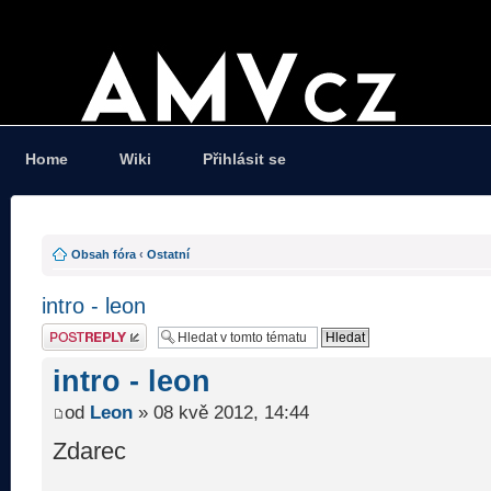
Home
Wiki
Přihlásit se
Obsah fóra
‹
Ostatní
intro - leon
Odeslat odpověď
intro - leon
od
Leon
» 08 kvě 2012, 14:44
Zdarec