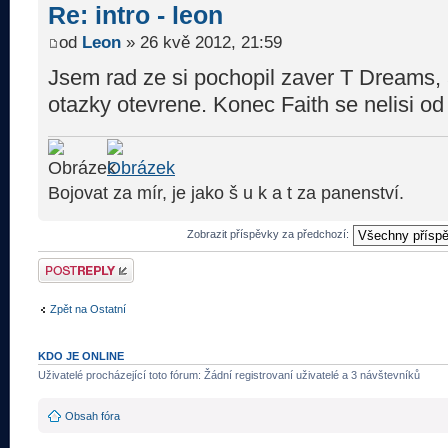
Re: intro - leon
od
Leon
» 26 kvě 2012, 21:59
Jsem rad ze si pochopil zaver T Dreams, 
otazky otevrene. Konec Faith se nelisi o
Bojovat za mír, je jako š u k a t za panenství.
Zobrazit příspěvky za předchozí:
Odeslat odpověď
Zpět na Ostatní
KDO JE ONLINE
Uživatelé procházející toto fórum: Žádní registrovaní uživatelé a 3 návštevníků
Obsah fóra