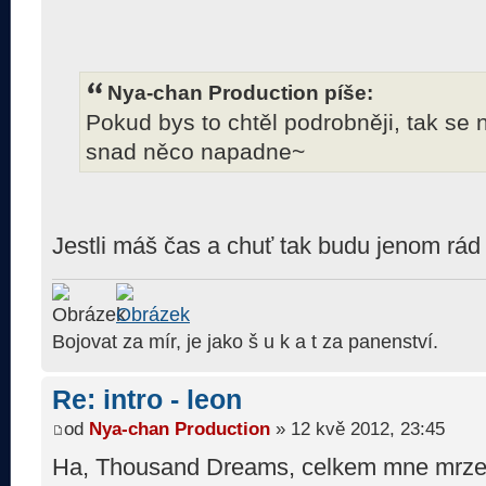
Nya-chan Production píše:
Pokud bys to chtěl podrobněji, tak se 
snad něco napadne~
Jestli máš čas a chuť tak budu jenom rá
Bojovat za mír, je jako š u k a t za panenství.
Re: intro - leon
od
Nya-chan Production
» 12 kvě 2012, 23:45
Ha, Thousand Dreams, celkem mne mrzel