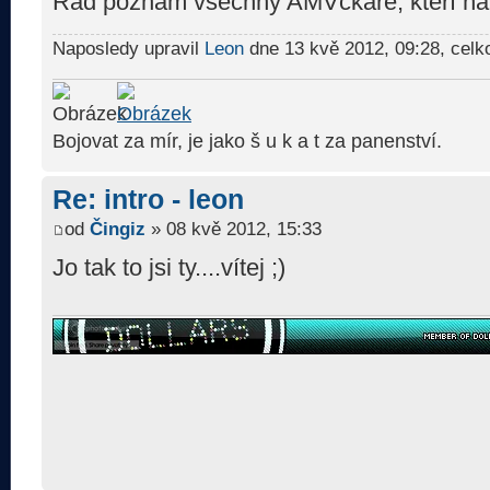
Rád poznám všechny AMVčkaře, kteří nav
Naposledy upravil
Leon
dne 13 kvě 2012, 09:28, celk
Bojovat za mír, je jako š u k a t za panenství.
Re: intro - leon
od
Čingiz
» 08 kvě 2012, 15:33
Jo tak to jsi ty....vítej ;)