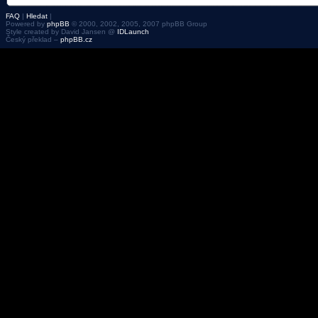
FAQ
|
Hledat
|
Powered by
phpBB
© 2000, 2002, 2005, 2007 phpBB Group
Style created by David Jansen @
IDLaunch
Český překlad –
phpBB.cz