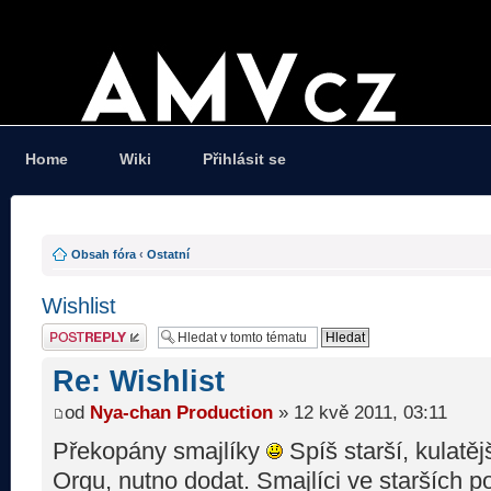
Home
Wiki
Přihlásit se
Obsah fóra
‹
Ostatní
Wishlist
Odeslat odpověď
Re: Wishlist
od
Nya-chan Production
» 12 kvě 2011, 03:11
Překopány smajlíky
Spíš starší, kulatěj
Orgu, nutno dodat. Smajlíci ve starších po