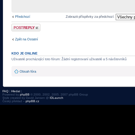
Předchozí
Zobrazit příspěvky za předchozí:
Odeslat odpověď
Zpět na Ostatní
KDO JE ONLINE
Uživatelé procházející toto fórum: Žádní registrovaní uživatelé a 5 návštevníků
Obsah fóra
FAQ
|
Hledat
|
Powered by
phpBB
© 2000, 2002, 2005, 2007 phpBB Group
Style created by David Jansen @
IDLaunch
Český překlad –
phpBB.cz