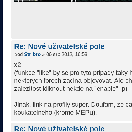
Re: Nové uživatelské pole
od
Stribro
» 06 srp 2012, 16:58
x2
(funkce "like" by se pro tyto pripady taky 
nekterych forech zacina objevovat. Ale c
zalezitost kliknout nekde na "enable" ;p)
Jinak, link na profily super. Doufam, ze 
koukatelneho (krome MEPu).
Re: Nové uživatelské pole