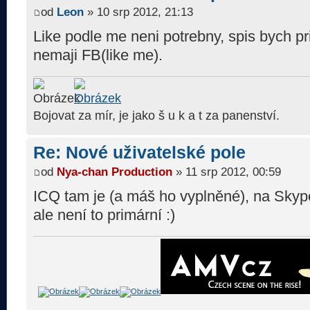
od
Leon
» 10 srp 2012, 21:13
Like podle me neni potrebny, spis bych priv
nemaji FB(like me).
Bojovat za mír, je jako š u k a t za panenství.
Re: Nové uživatelské pole
od
Nya-chan Production
» 11 srp 2012, 00:59
ICQ tam je (a máš ho vyplněné), na Sky
ale není to primární :)