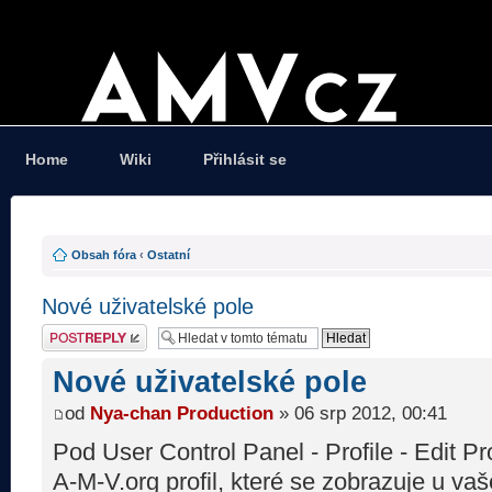
Home
Wiki
Přihlásit se
Obsah fóra
‹
Ostatní
Nové uživatelské pole
Odeslat odpověď
Nové uživatelské pole
od
Nya-chan Production
» 06 srp 2012, 00:41
Pod User Control Panel - Profile - Edit Pr
A-M-V.org profil, které se zobrazuje u vaše