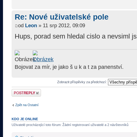
Re: Nové uživatelské pole
od
Leon
» 11 srp 2012, 09:09
Hups, porad sem hledal cislo a nevsiml j
Bojovat za mír, je jako š u k a t za panenství.
Zobrazit příspěvky za předchozí:
Odeslat odpověď
Zpět na Ostatní
KDO JE ONLINE
Uživatelé procházející toto fórum: Žádní registrovaní uživatelé a 2 návštevníků