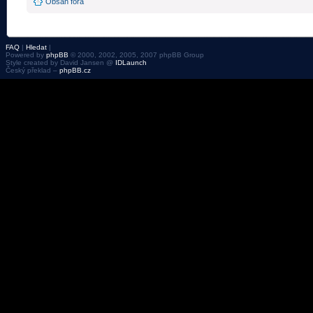
Obsah fóra
FAQ
|
Hledat
|
Powered by
phpBB
© 2000, 2002, 2005, 2007 phpBB Group
Style created by David Jansen @
IDLaunch
Český překlad –
phpBB.cz