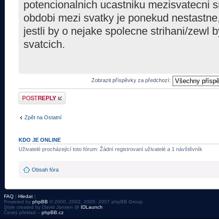
potencionalnich ucastniku mezisvatecni 
obdobi mezi svatky je ponekud nestastne,
jestli by o nejake spolecne strihani/zewl 
svatcich.
Zobrazit příspěvky za předchozí:
Odeslat odpověď
Zpět na Ostatní
KDO JE ONLINE
Uživatelé procházející toto fórum: Žádní registrovaní uživatelé a 1 návštěvník
Obsah fóra
FAQ
|
Hledat
|
Powered by
phpBB
© 2000, 2002, 2005, 2007 phpBB Group
Style created by David Jansen @
IDLaunch
Český překlad –
phpBB.cz