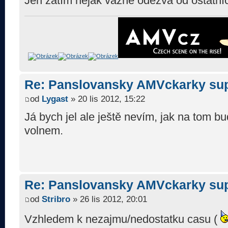
Jen zatím nějak vázne odezva od ostatníc
Re: Panslovansky AMVckarky su
od
Lygast
» 20 lis 2012, 15:22
Já bych jel ale ještě nevím, jak na tom 
volnem.
Re: Panslovansky AMVckarky su
od
Stribro
» 26 lis 2012, 20:01
Vzhledem k nezajmu/nedostatku casu (