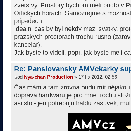
zverstvy. Prostory bychom meli budto v P
Orlickych horach. Samozrejme s moznost
pripadech.
Idealni cas by byl nekdy mezi svatky, pr
prazskych prostorach trochu rusno (zarove
kancelar).
Jak byste to videli, popr. jak byste meli c
Re: Panslovansky AMVckarky su
od
Nya-chan Production
» 17 lis 2012, 02:56
Čas mám a tam zrovna budu mít nějakou 
doprava hardwaru je pro mne trochu složit
asi šlo - jen potřebuju haldu zásuvek, muf