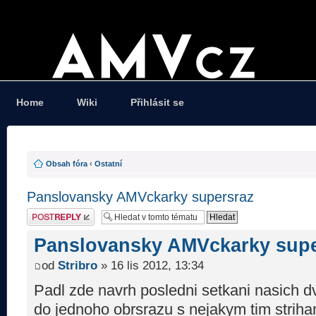
Home
Wiki
Přihlásit se
Obsah fóra
‹
Ostatní
Panslovansky AMVckarky supersraz
Odeslat odpověď
Panslovansky AMVckarky supe
od
Stribro
» 16 lis 2012, 13:34
Padl zde navrh posledni setkani nasich dvo
do jednoho obrsrazu s nejakym tim strih