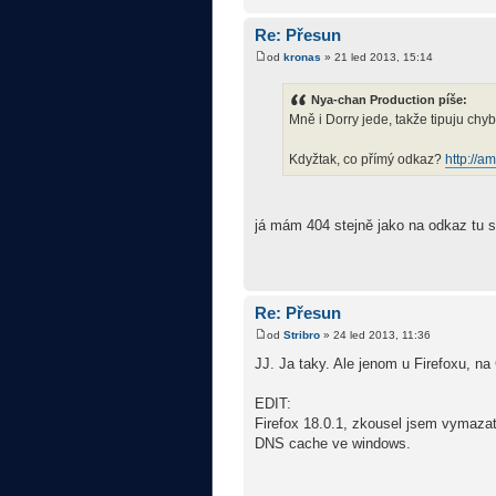
Re: Přesun
od
kronas
» 21 led 2013, 15:14
Nya-chan Production píše:
Mně i Dorry jede, takže tipuju chy
Kdyžtak, co přímý odkaz?
http://a
já mám 404 stejně jako na odkaz tu s
Re: Přesun
od
Stribro
» 24 led 2013, 11:36
JJ. Ja taky. Ale jenom u Firefoxu, na
EDIT:
Firefox 18.0.1, zkousel jsem vymazat
DNS cache ve windows.