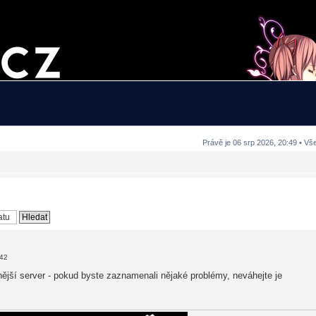
Právě je 06 srp 2026, 20:49 • Vš
:42
ější server - pokud byste zaznamenali nějaké problémy, neváhejte je