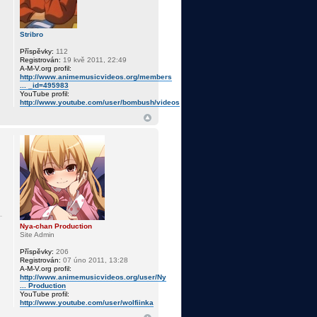
Stribro
Příspěvky:
112
Registrován:
19 kvě 2011, 22:49
A-M-V.org profil:
http://www.animemusicvideos.org/members
... _id=495983
YouTube profil:
http://www.youtube.com/user/bombush/videos
Nya-chan Production
Site Admin
Příspěvky:
206
Registrován:
07 úno 2011, 13:28
A-M-V.org profil:
http://www.animemusicvideos.org/user/Ny
... Production
YouTube profil:
http://www.youtube.com/user/wolfiinka