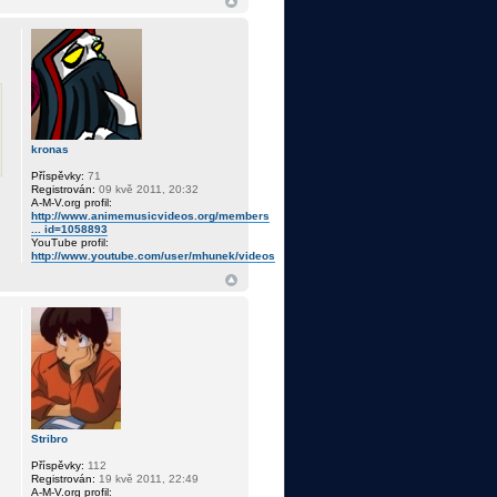
kronas
Příspěvky:
71
Registrován:
09 kvě 2011, 20:32
A-M-V.org profil:
http://www.animemusicvideos.org/members
... id=1058893
YouTube profil:
http://www.youtube.com/user/mhunek/videos
Stribro
Příspěvky:
112
Registrován:
19 kvě 2011, 22:49
A-M-V.org profil: