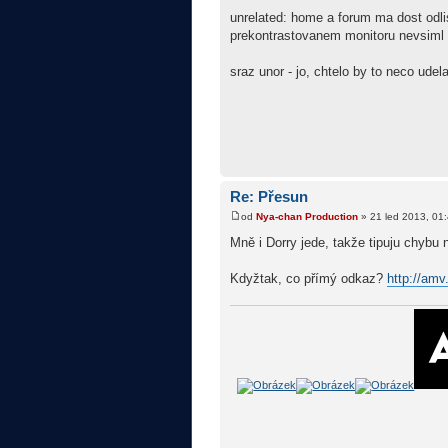
unrelated: home a forum ma dost odli
prekontrastovanem monitoru nevsiml 
sraz unor - jo, chtelo by to neco ude
Re: Přesun
od
Nya-chan Production
» 21 led 2013, 01
Mně i Dorry jede, takže tipuju chybu 
Kdyžtak, co přímý odkaz?
http://am