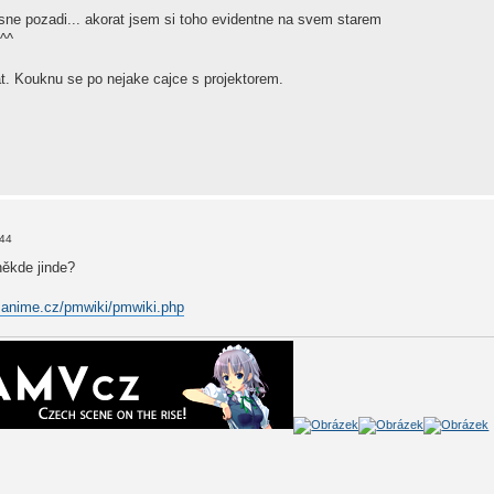
sne pozadi... akorat jsem si toho evidentne na svem starem
^^
lat. Kouknu se po nejake cajce s projektorem.
:44
někde jinde?
v.anime.cz/pmwiki/pmwiki.php