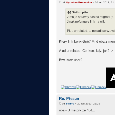
od
Nya-chan Production
» 20 led 2013, 21
Stribro píše:
Zima je spravny cas na migraci ;p
Jinak nefunguje link na wiki.
Plus unrelated: to pozadi se vzdy
Který link konkrétně? Mně oba z menu 
A ad unrelated: Co, kde, kdy, jak? :>
Btw, sraz únor?
Re: Přesun
od
Stribro
» 20 led 2013, 22:25
oba - U me pry ze 404...