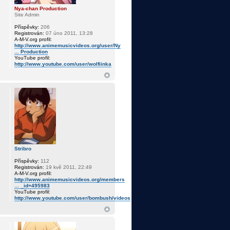
Nya-chan Production
Site Admin
Příspěvky:
206
Registrován:
07 úno 2011, 13:28
A-M-V.org profil:
http://www.animemusicvideos.org/user/Ny
... Production
YouTube profil:
http://www.youtube.com/user/wolfiinka
Stribro
Příspěvky:
112
Registrován:
19 kvě 2011, 22:49
A-M-V.org profil:
http://www.animemusicvideos.org/members
... _id=495983
YouTube profil:
http://www.youtube.com/user/bombush/videos