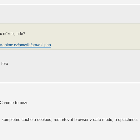
bu někde jinde?
mv.anime.cz/pmwiki/pmwiki.php
 fora
 Chrome to bezi.
 kompletne cache a cookies, restartovat browser v safe-modu, a splachnout