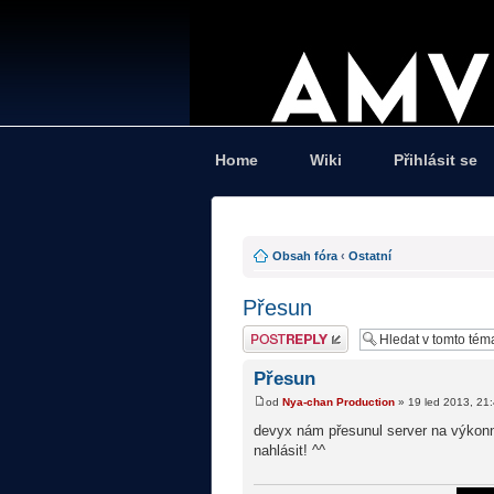
Home
Wiki
Přihlásit se
Obsah fóra
‹
Ostatní
Přesun
Odeslat odpověď
Přesun
od
Nya-chan Production
» 19 led 2013, 21
devyx nám přesunul server na výkonn
nahlásit! ^^