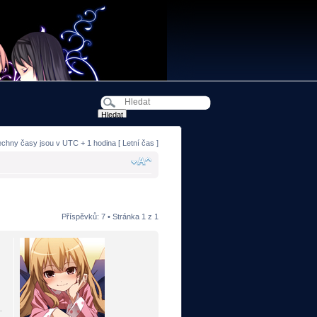
echny časy jsou v UTC + 1 hodina [ Letní čas ]
Příspěvků: 7 • Stránka
1
z
1