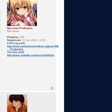
Nya-chan Production
Site Admin
Příspěvky:
206
Registrován:
07 úno 2011, 13:28
A-M-V.org profil:
http://www.animemusicvideos.org/user/Ny
... Production
YouTube profil:
http://www.youtube.com/user/wolfiinka