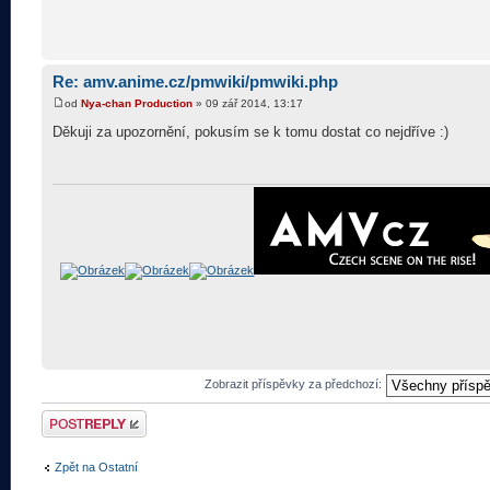
Re: amv.anime.cz/pmwiki/pmwiki.php
od
Nya-chan Production
» 09 zář 2014, 13:17
Děkuji za upozornění, pokusím se k tomu dostat co nejdříve :)
Zobrazit příspěvky za předchozí:
Odeslat odpověď
Zpět na Ostatní