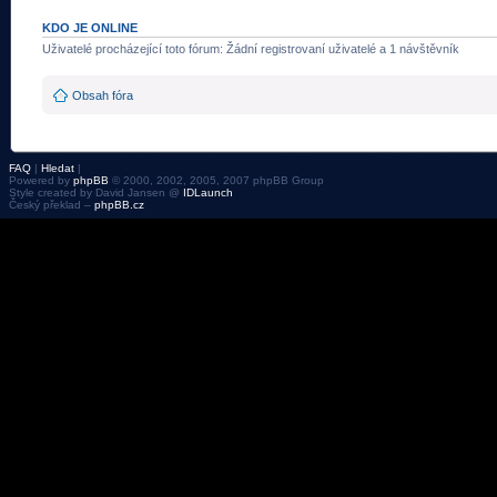
KDO JE ONLINE
Uživatelé procházející toto fórum: Žádní registrovaní uživatelé a 1 návštěvník
Obsah fóra
FAQ
|
Hledat
|
Powered by
phpBB
© 2000, 2002, 2005, 2007 phpBB Group
Style created by David Jansen @
IDLaunch
Český překlad –
phpBB.cz