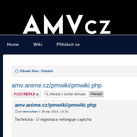
Home
Wiki
Přihlásit se
Obsah fóra
‹
Ostatní
amv.anime.cz/pmwiki/pmwiki.php
Odeslat odpověď
amv.anime.cz/pmwiki/pmwiki.php
od
neru-chan
» 28 srp 2014, 13:31
Technická - U registrace nefunguje captcha