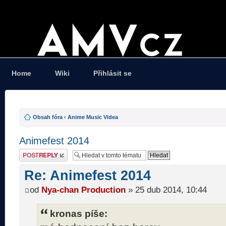
Home
Wiki
Přihlásit se
Obsah fóra
‹
Anime Music Videa
Animefest 2014
Odeslat odpověď
Re: Animefest 2014
od
Nya-chan Production
» 25 dub 2014, 10:44
kronas píše: