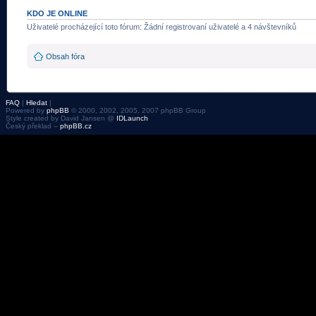
KDO JE ONLINE
Uživatelé procházející toto fórum: Žádní registrovaní uživatelé a 4 návštevníků
Obsah fóra
FAQ
|
Hledat
|
Powered by
phpBB
© 2000, 2002, 2005, 2007 phpBB Group
Style created by David Jansen @
IDLaunch
Český překlad –
phpBB.cz