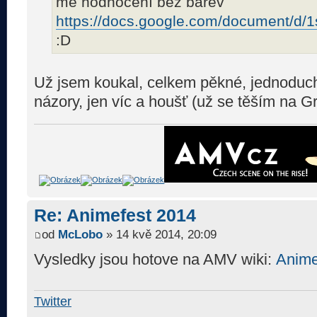
mé hodnocení bez barev
https://docs.google.com/document/d/1
:D
Už jsem koukal, celkem pěkné, jednoduché
názory, jen víc a houšť (už se těším na G
Re: Animefest 2014
od
McLobo
» 14 kvě 2014, 20:09
Vysledky jsou hotove na AMV wiki:
Anime
Twitter