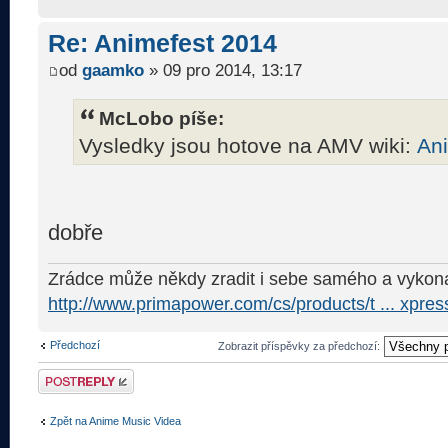
Re: Animefest 2014
od
gaamko
» 09 pro 2014, 13:17
McLobo píše:
Vysledky jsou hotove na AMV wiki:
An
dobře
Zrádce může někdy zradit i sebe samého a vykona
http://www.primapower.com/cs/products/t ... xpres
Předchozí
Zobrazit příspěvky za předchozí:
Odeslat odpověď
Zpět na Anime Music Videa