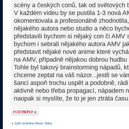
scény a českých conů, tak od světových t
V každém videu by se pustila 1-3 nová A
okomentovala a profesionálně zhodnotila
nějakého autora nebo studio a něco bycho
představili bychom si nějaký con či AMV 
bychom i sebrali nějakého autora AMV ja
představit nějaké nové anime které vych
na AMV, případně nějakou dobrou hudbu 
Tohle byl takový brainstorming nápadů, kt
chceme zeptat na váš názor...jestli se vám 
šanci aspoň trochu uspět a podobně, rádi
aktivně nebo třeba propagací, nápadem 
naopak si myslíte, že to je jen ztráta čas
Odeslat odpověď
Zpět na Anime Music Videa