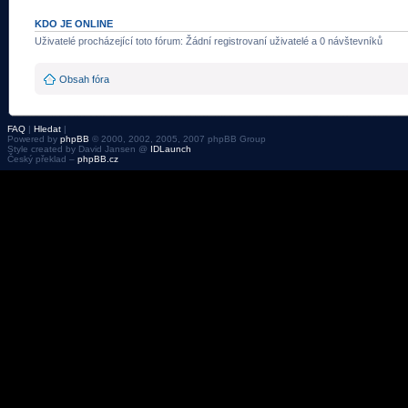
KDO JE ONLINE
Uživatelé procházející toto fórum: Žádní registrovaní uživatelé a 0 návštevníků
Obsah fóra
FAQ
|
Hledat
|
Powered by
phpBB
© 2000, 2002, 2005, 2007 phpBB Group
Style created by David Jansen @
IDLaunch
Český překlad –
phpBB.cz