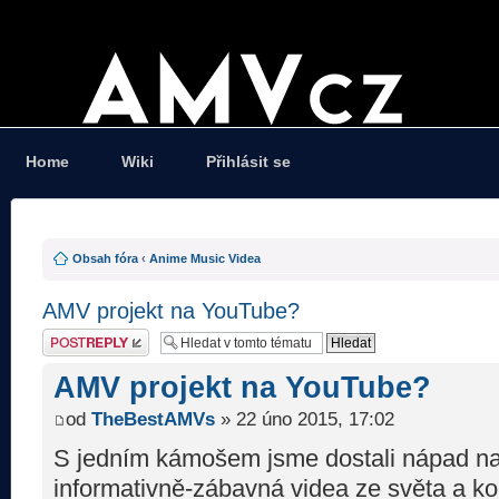
Home
Wiki
Přihlásit se
Obsah fóra
‹
Anime Music Videa
AMV projekt na YouTube?
Odeslat odpověď
AMV projekt na YouTube?
od
TheBestAMVs
» 22 úno 2015, 17:02
S jedním kámošem jsme dostali nápad na 
informativně-zábavná videa ze světa a k