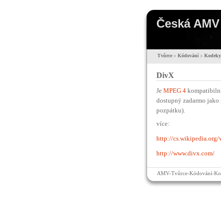
Česká AMV 
Tvůrce
Kódování
Kodeky
>
>
DivX
Je
MPEG 4
kompatibilní
dostupný zadarmo jako p
pozpátku).
více:
http://cs.wikipedia.org
http://www.divx.com/
AMV-Tvůrce-Kódování-Ko