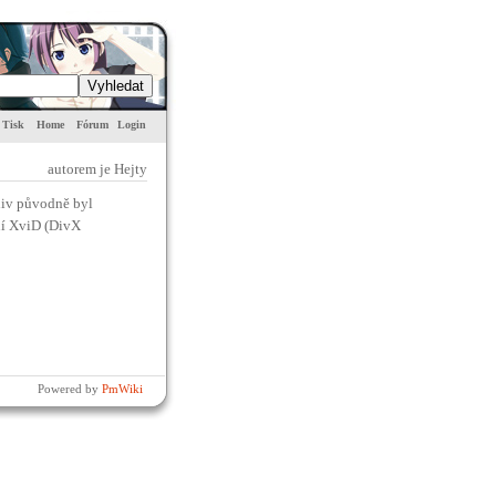
Tisk
Home
Fórum
Login
autorem je Hejty
liv původně byl
ní XviD (DivX
Powered by
PmWiki