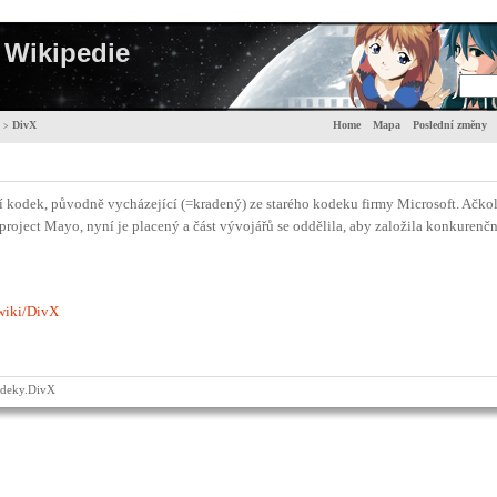
Wikipedie
DivX
Home
Mapa
Poslední změny
>
 kodek, původně vycházející (=kradený) ze starého kodeku firmy Microsoft. Ačko
roject Mayo, nyní je placený a část vývojářů se oddělila, aby založila konkurenč
/wiki/DivX
deky.DivX