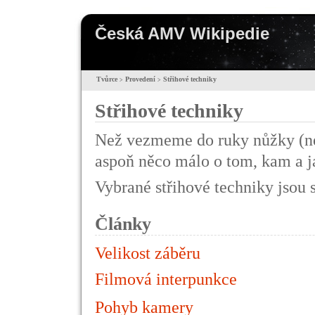
Česká AMV Wikipedie
Tvůrce
Provedení
Střihové techniky
>
>
Střihové techniky
Než vezmeme do ruky nůžky (ne
aspoň něco málo o tom, kam a ja
Vybrané střihové techniky jsou 
Články
Velikost záběru
Filmová interpunkce
Pohyb kamery