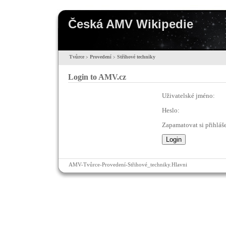
Česká AMV Wikipedie
Tvůrce
Provedení
Střihové techniky
>
>
Login to AMV.cz
Uživatelské jméno:
Heslo:
Zapamatovat si přihláše
AMV-Tvůrce-Provedení-Střihové_techniky.Hlavni