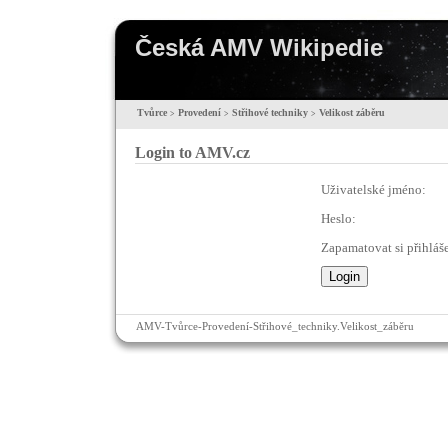
Česká AMV Wikipedie
Tvůrce
Provedení
Střihové techniky
Velikost záběru
>
>
>
Login to AMV.cz
Uživatelské jméno:
Heslo:
Zapamatovat si přihláše
AMV-Tvůrce-Provedení-Střihové_techniky.Velikost_záběru