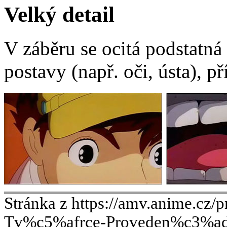
Velký detail
V záběru se ocitá podstatná
postavy (např. oči, ústa), př
Stránka z https://amv.anime.c
Tv%c5%afrce-Proveden%c3%a