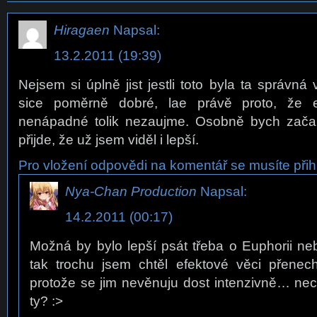
Hiragaen
Napsal:
13.2.2011 (19:39)
Nejsem si úplně jist jestli toto byla ta správná
sice poměrně dobré, lae právě proto, že 
nenápadné tolik nezaujme. Osobně bych začal 
přijde, že už jsem viděl i lepší.
Pro vložení odpovědi na komentář se musíte přihl
Nya-Chan Production
Napsal:
14.2.2011 (00:17)
Možná by bylo lepší psát třeba o Euphorii ne
tak trochu jsem chtěl efektové věci přenec
protože se jim nevěnuju dost intenzivně… nec
ty? :>