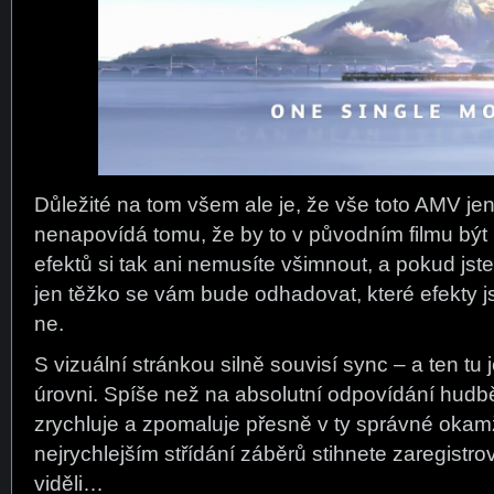
Důležité na tom všem ale je, že vše toto AMV je
nenapovídá tomu, že by to v původním filmu být
efektů si tak ani nemusíte všimnout, a pokud jste
jen těžko se vám bude odhadovat, které efekty js
ne.
S vizuální stránkou silně souvisí sync – a ten t
úrovni. Spíše než na absolutní odpovídání hudbě
zrychluje a zpomaluje přesně v ty správné okamži
nejrychlejším střídání záběrů stihnete zaregistrov
viděli…