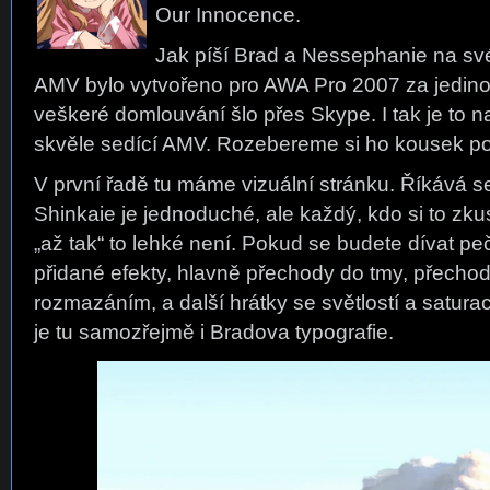
Our Innocence.
Jak píší Brad a Nessephanie na své
AMV bylo vytvořeno pro AWA Pro 2007 za jedino
veškeré domlouvání šlo přes Skype. I tak je to 
skvěle sedící AMV. Rozebereme si ho kousek p
V první řadě tu máme vizuální stránku. Říkává se
Shinkaie je jednoduché, ale každý, kdo si to zkus
„až tak“ to lehké není. Pokud se budete dívat pečl
přidané efekty, hlavně přechody do tmy, přech
rozmazáním, a další hrátky se světlostí a satura
je tu samozřejmě i Bradova typografie.