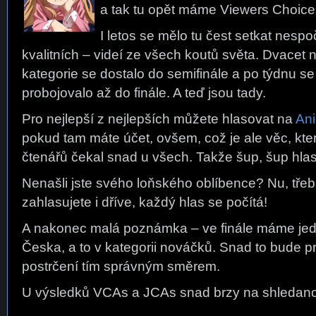
a tak tu opět máme Viewers Choice
I letos se mělo tu čest setkat nespo
kvalitních – videí ze všech koutů světa. Dvacet 
kategorie se dostalo do semifinále a po týdnu se
probojovalo až do finále. A teď jsou tady.
Pro nejlepší z nejlepších můžete hlasovat na
An
pokud tam máte účet, ovšem, což je ale věc, kte
čtenářů čekal snad u všech. Takže šup, šup hlas
Nenašli jste svého loňského oblíbence? Nu, třeba
zahlasujete i dříve, každý hlas se počítá!
A nakonec malá poznámka – ve finále máme jed
Česka, a to v kategorii nováčků. Snad to bude p
postrčení tím správným směrem.
U výsledků VCAs a JCAs snad brzy na shledan