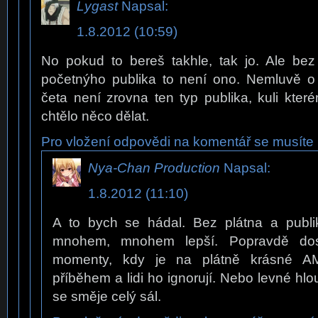
Lygast
Napsal:
1.8.2012 (10:59)
No pokud to bereš takhle, tak jo. Ale bez
početnýho publika to není ono. Nemluvě o
četa není zrovna ten typ publika, kuli kte
chtělo něco dělat.
Pro vložení odpovědi na komentář se musíte p
Nya-Chan Production
Napsal:
1.8.2012 (11:10)
A to bych se hádal. Bez plátna a publik
mnohem, mnohem lepší. Popravdě dos
momenty, kdy je na plátně krásné A
příběhem a lidi ho ignorují. Nebo levné hlo
se směje celý sál.