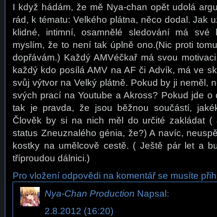
I když hádám, že mě Nya-chan opět udolá argu
rád, k tématu: Velkého plátna, něco dodal. Jak u
klidné, intimní, osamnělé sledování má své k
myslím, že to není tak úplně ono.(Nic proti tom
dopřávám.) Každý AMVéčkař má svou motivaci, 
každý kdo posílá AMV na AF či Advík, má ve skr
svůj výtvor na Velký plátně. Pokud by ji neměl, 
svých prací na Youtube a Akross? Pokud jde o
tak je pravda, že jsou běžnou součástí, jakéko
Člověk by si na nich měl do určité zakládat ( 
status Zneuznalého génia, že?) A navíc, neuspě
kostky na umělcově cestě. ( Ještě pár let a b
tříproudou dálnici.)
Pro vložení odpovědi na komentář se musíte přihl
Nya-Chan Production
Napsal:
2.8.2012 (16:20)