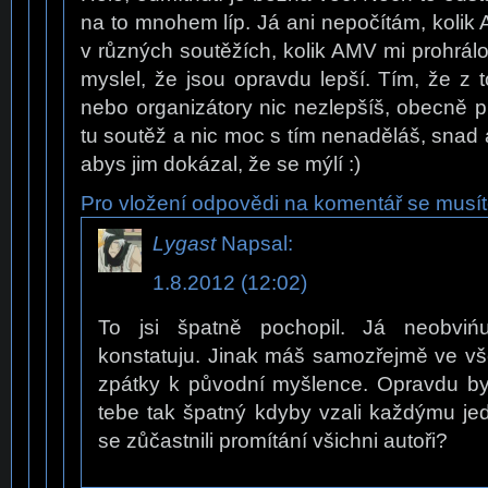
na to mnohem líp. Já ani nepočítám, kolik
v různých soutěžích, kolik AMV mi prohrálo
myslel, že jsou opravdu lepší. Tím, že z t
nebo organizátory nic nezlepšíš, obecně pla
tu soutěž a nic moc s tím nenaděláš, snad 
abys jim dokázal, že se mýlí :)
Pro vložení odpovědi na komentář se musíte
Lygast
Napsal:
1.8.2012 (12:02)
To jsi špatně pochopil. Já neobviń
konstatuju. Jinak máš samozřejmě ve v
zpátky k původní myšlence. Opravdu by
tebe tak špatný kdyby vzali každýmu j
se zůčastnili promítání všichni autoři?