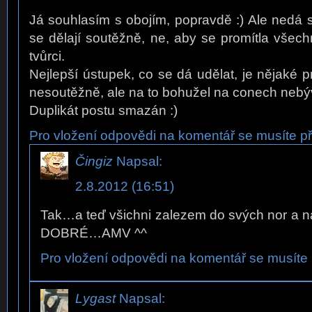
Já souhlasím s obojím, popravdě :) Ale nedá se
se dělají soutěžně, ne, aby se promítla všec
tvůrci.
Nejlepší ústupek, co se dá udělat, je nějaké
nesoutěžně, ale na to bohužel na conech nebý
Duplikát postu smazán :)
Pro vložení odpovědi na komentář se musíte při
Čingiz
Napsal:
2.8.2012 (16:51)
Tak…a teď všichni zalezem do svých nor a 
DOBRÉ…AMV ^^
Pro vložení odpovědi na komentář se musíte p
Lygast
Napsal: