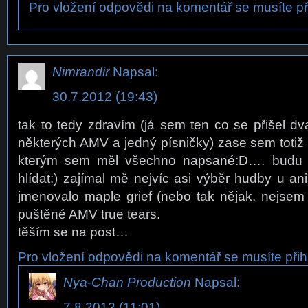
Pro vložení odpovědi na komentář se musíte při
Nimrandir
Napsal:
30.7.2012 (19:43)
tak to tedy zdravím (já sem ten co se přišel d
některých AMV a jedný písničky) zase sem totiž z
kterým sem měl všechno napsané:D…. budu si
hlídat:) zajímal mě nejvíc asi výběr hudby u a
jmenovalo maple grief (nebo tak nějak, nejsem s
puštěné AMV true tears.
těším se na post…
Pro vložení odpovědi na komentář se musíte přihl
Nya-Chan Production
Napsal:
7.8.2012 (11:01)