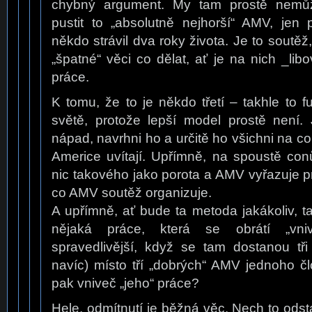
chybný argument. My tam prostě nem
pustit to „absolutně nejhorší“ AMV, jen
někdo strávil dva roky života. Je to soutěž
„špatné“ věci co dělat, ať je na nich _lib
práce.
K tomu, že to je někdo třetí – takhle to 
světě, protože lepší model prostě není. 
nápad, navrhni ho a určitě ho všichni na c
Americe uvítají. Upřímně, na spoustě co
nic takového jako porota a AMV vyřazuje pr
co AMV soutěž organizuje.
A upřímně, ať bude ta metoda jakákoliv, 
nějaká práce, která se obrátí „vni
spravedlivější, když se tam dostanou tř
navíc) místo tří „dobrých“ AMV jednoho č
pak vniveč „jeho“ práce?
Hele, odmítnutí je běžná věc. Nech to odst