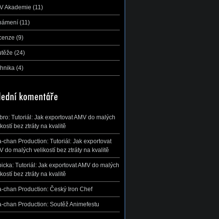
V Akademie
(11)
námení
(11)
cenze
(9)
utěže
(24)
hnika
(4)
ibro
:
Tutoriál: Jak exportovat AMV do malých
ikostí bez ztráty na kvalitě
-chan Production
:
Tutoriál: Jak exportovat
 do malých velikostí bez ztráty na kvalitě
icka
:
Tutoriál: Jak exportovat AMV do malých
ikostí bez ztráty na kvalitě
-chan Production
:
Český Iron Chef
-chan Production
:
Soutěž Animefestu