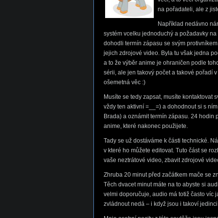
na pořadateli, ale z jis
Například nedávno nám 
systém vcelku jednoduchý a požadavky na ú
dohodli termín zápasu se svým protivníkem a
jejich zdrojové video. Byla tu však jedna p
a to že výběr anime je ohraničen podle toho
sérii, ale jen takový počet a takové pořadí 
ošemetná věc :)
Musíte se tedy zapsat, musíte kontaktovat 
vždy ten aktivní =__=) a dohodnout si s ní
Brada) a oznámit termín zápasu. 24 hodin
anime, které nakonec použijete.
Tady se už dostáváme k části technické. Nás
v které ho můžete editovat. Tuto část se r
vaše neztrátové video, zbavit zdrojové video 
Zhruba 20 minut před začátkem mače se zno
Těch dvacet minut máte na to abyste si audio
velmi doporučuje, audio má totiž často víc 
zvládnout nedá – i když jsou i takoví jedinci 