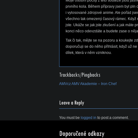
Moje osobní pocity z této soutěže jsou jasn
prvního kola. Během přípravy jsem byl pln 
i vylosované zdrojové anime. Ale pořád jse
všechno tak omezený časový rámec. Když n
jste. Ukáže se jak jste zkušení a jak máte 
konci něco odevzdáte a budete zase o něja
Tak či tak, mějte se na pozoru a koukejte 
doporučuji se do něho přihlásit, když už ne
dílek, která v něm vzniknou.
AMVcz AMV Akademie – Iron Chef
You must be
logged in
to post a comment.