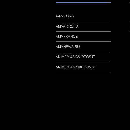
A-M-V.ORG
AMVART2.HU
AMVFRANCE
AMVNEWS.RU
ANIMEMUSICVIDEOS.IT
ANIMEMUSIKVIDEOS.DE