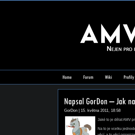
GorDon
| 15. května 2011, 18:58
Jaké to je dělat AMV pr
Na to je vcelku jedno
věcí, a to věcí organiz