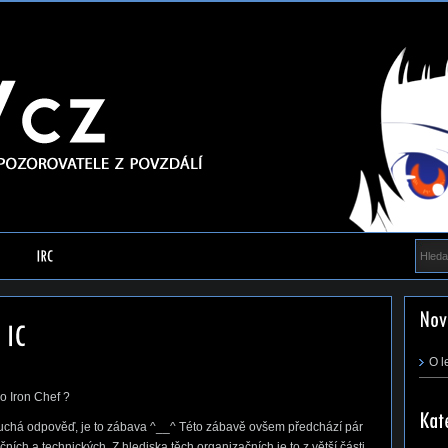
O l
o Iron Chef ?
duchá odpověď, je to zábava ^__^ Této zábavě ovšem předchází pár
ačních a technických. Z hlediska těch organizačních je to z větší části