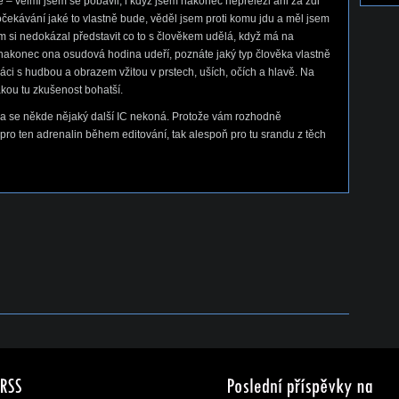
é – velmi jsem se pobavil, i když jsem nakonec nepřelezl ani za zdi
očekávání jaké to vlastně bude, věděl jsem proti komu jdu a měl jsem
m si nedokázal představit co to s člověkem udělá, když má na
akonec ona osudová hodina udeří, poznáte jaký typ člověka vlastně
práci s hudbou a obrazem vžitou v prstech, uších, očích a hlavě. Na
kou tu zkušenost bohatší.
zda se někde nějaký další IC nekoná. Protože vám rozhodně
 pro ten adrenalin během editování, tak alespoň pro tu srandu z těch