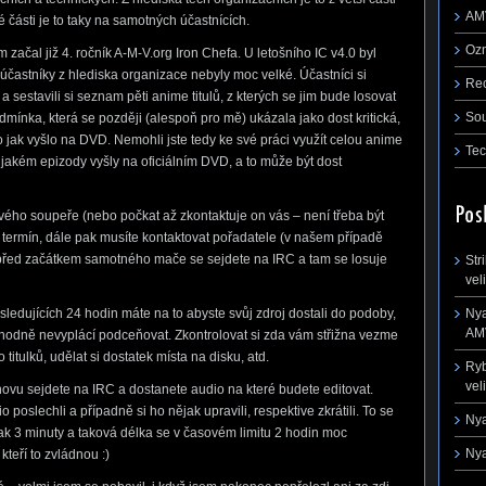
AM
té části je to taky na samotných účastnících.
Oz
začal již 4. ročník A-M-V.org Iron Chefa. U letošního IC v4.0 byl
častníky z hlediska organizace nebyly moc velké. Účastníci si
Re
 sestavili si seznam pěti anime titulů, z kterých se jim bude losovat
So
odmínka, která se později (alespoň pro mě) ukázala jako dost kritická,
 jak vyšlo na DVD. Nemohli jste tedy ke své práci využít celou anime
Tec
v jakém epizody vyšly na oficiálním DVD, a to může být dost
svého soupeře (nebo počkat až zkontaktuje on vás – není třeba být
m termín, dále pak musíte kontaktovat pořadatele (v našem případě
 před začátkem samotného mače se sejdete na IRC a tam se losuje
Str
vel
ledujících 24 hodin máte na to abyste svůj zdroj dostali do podoby,
Nya
AMV
ozhodně nevyplácí podceňovat. Zkontrolovat si zda vám střižna vezme
titulků, udělat si dostatek místa na disku, atd.
Ryb
vel
vu sejdete na IRC a dostanete audio na které budete editovat.
 poslechli a případně si ho nějak upravili, respektive zkrátili. To se
Nya
jak 3 minuty a taková délka se v časovém limitu 2 hodin moc
Nya
kteří to zvládnou :)