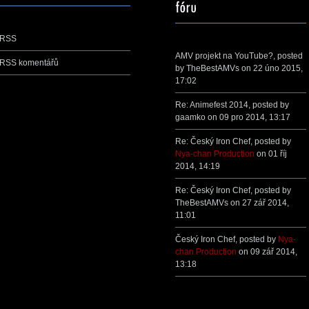
RSS
AMV projekt na YouTube?
, posted
RSS komentářů
by
TheBestAMVs
on 22 úno 2015,
17:02
Re: Animefest 2014
, posted by
gaamko
on 09 pro 2014, 13:17
Re: Český Iron Chef
, posted by
Nya-chan Production
on 01 říj
2014, 14:19
Re: Český Iron Chef
, posted by
TheBestAMVs
on 27 zář 2014,
11:01
Český Iron Chef
, posted by
Nya-
chan Production
on 09 zář 2014,
13:18